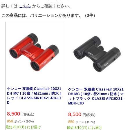
詳しくは
こちら
からご確認ください。
この商品には、バリエーションがあります。（3件）
ケンコー 双眼鏡 Classi-air 10X21
ケンコー 双眼鏡 Classi-air 10X21
DH MC [ 10倍 / 径21mm / 防水 ]
DH MC [ 10倍 / 径21mm / 防水 ] マ
レッド CLASSI-AIR10X21-RD-LT
ットブラック CLASSI-AIR10X21-
D
MBK-LTD
8,500
8,500
円(税込)
円(税込)
850
ポイント(10%)
850
ポイント(10%)
最短 8/10(月) にお届け
最短 8/10(月) にお届け