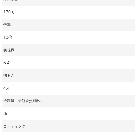
170ｇ
倍率
10倍
実視界
5.4°
明るさ
4.4
近距離（最短合焦距離）
3ｍ
コーティング