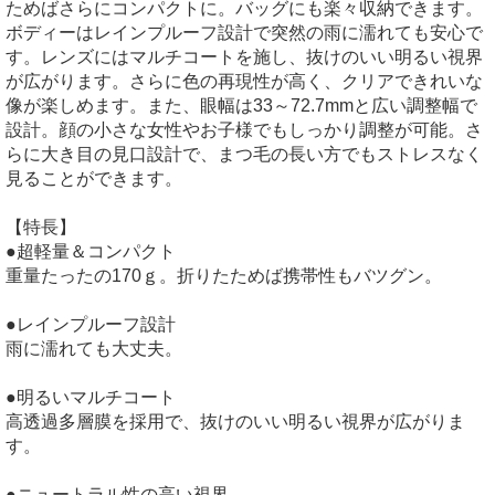
ためばさらにコンパクトに。バッグにも楽々収納できます。
ボディーはレインプルーフ設計で突然の雨に濡れても安心で
す。レンズにはマルチコートを施し、抜けのいい明るい視界
が広がります。さらに色の再現性が高く、クリアできれいな
像が楽しめます。また、眼幅は33～72.7mmと広い調整幅で
設計。顔の小さな女性やお子様でもしっかり調整が可能。さ
らに大き目の見口設計で、まつ毛の長い方でもストレスなく
見ることができます。
【特長】
●超軽量＆コンパクト
重量たったの170ｇ。折りたためば携帯性もバツグン。
●レインプルーフ設計
雨に濡れても大丈夫。
●明るいマルチコート
高透過多層膜を採用で、抜けのいい明るい視界が広がりま
す。
●ニュートラル性の高い視界