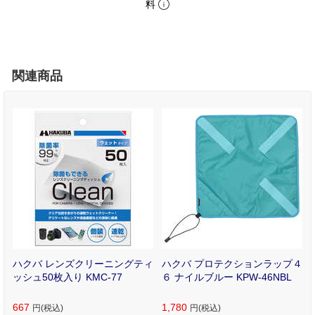
料
関連商品
ポ
ハクバ レンズクリーニングティ
ハクバ プロテクションラップ４
2
ッシュ50枚入り KMC-77
６ ナイルブルー KPW-46NBL
667
1,780
円(税込)
円(税込)