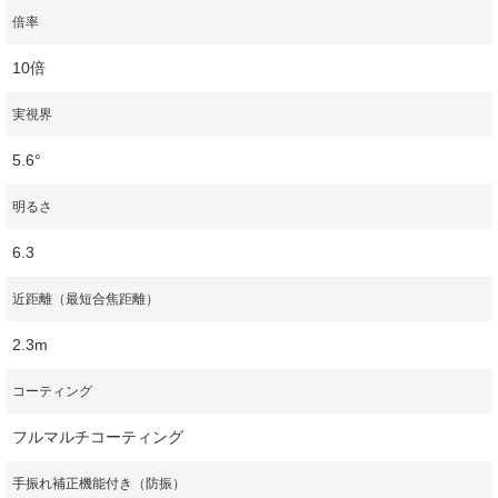
倍率
10倍
実視界
5.6°
明るさ
6.3
近距離（最短合焦距離）
2.3m
コーティング
フルマルチコーティング
手振れ補正機能付き（防振）