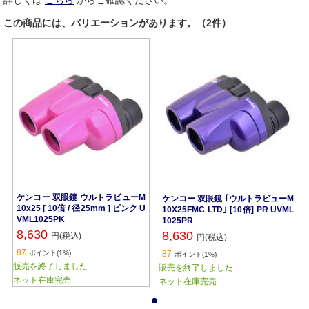
詳しくは
こちら
からご確認ください。
この商品には、バリエーションがあります。（2件）
ケンコー 双眼鏡 ウルトラビューM
ケンコー 双眼鏡 ｢ウルトラビューM
10x25 [ 10倍 / 径25mm ] ピンク U
10X25FMC LTD｣ [10倍] PR UVML
VML1025PK
1025PR
8,630
8,630
円(税込)
円(税込)
87
ポイント(1%)
87
ポイント(1%)
販売を終了しました
販売を終了しました
ネット在庫完売
ネット在庫完売
1