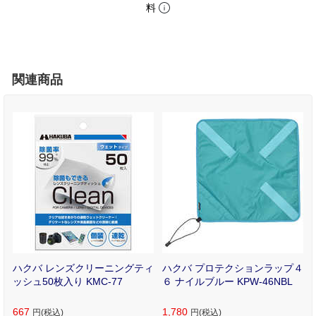
料
関連商品
ポ
ハクバ レンズクリーニングティ
ハクバ プロテクションラップ４
2
ッシュ50枚入り KMC-77
６ ナイルブルー KPW-46NBL
667
1,780
円(税込)
円(税込)