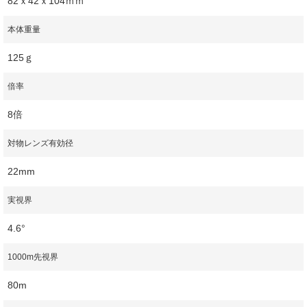
82ｘ42ｘ104ｍｍ
本体重量
125ｇ
倍率
8倍
対物レンズ有効径
22mm
実視界
4.6°
1000m先視界
80m