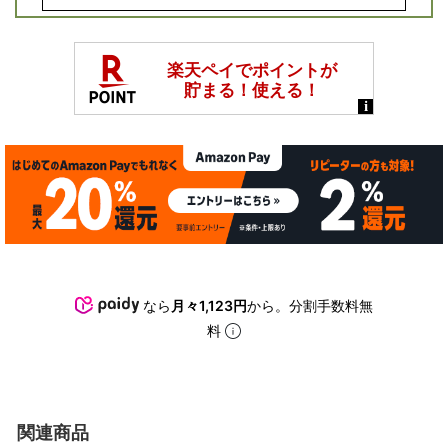
なら
月々1,123円
から。分割手数料無
料
関連商品