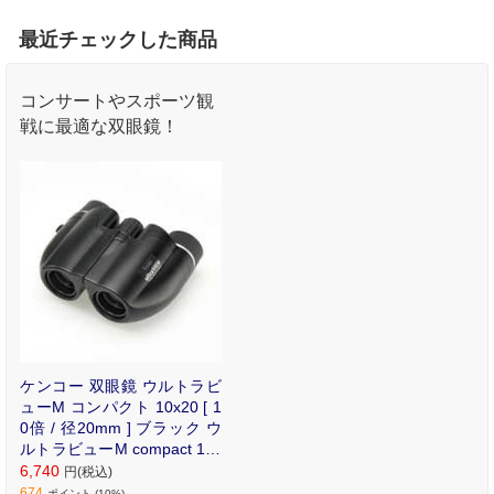
最近チェックした商品
コンサートやスポーツ観
戦に最適な双眼鏡！
ケンコー 双眼鏡 ウルトラビ
ューM コンパクト 10x20 [ 1
0倍 / 径20mm ] ブラック ウ
ルトラビューM compact 10x
20
6,740
円(税込)
674
ポイント (10%)