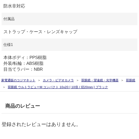
防水非対応
付属品
ストラップ・ケース・レンズキャップ
仕様1
本体ボディ：PPS樹脂
外装/転輪：ABS樹脂
目当てラバー：NBR
家電通販のコジマネット
カメラ・ビデオカメラ
双眼鏡・望遠鏡・光学機器
双眼鏡
双眼鏡 ウルトラビューM コンパクト 10x20 [ 10倍 / 径20mm ] ブラック
商品のレビュー
登録されたレビューはありません。