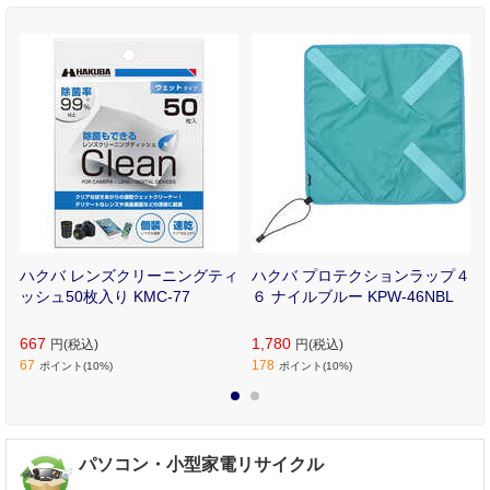
ポ
ハクバ レンズクリーニングティ
ハクバ プロテクションラップ４
2
ッシュ50枚入り KMC-77
６ ナイルブルー KPW-46NBL
667
1,780
円(税込)
円(税込)
67
178
ポイント(10%)
ポイント(10%)
1
2
パソコン・小型家電リサイクル