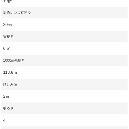
10倍
対物レンズ有効径
20㎜
実視界
6.5°
1000m先視界
113.6ｍ
ひとみ径
2㎜
明るさ
4