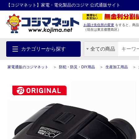
【コジマネット】家電・電化製品のコジマ 公式通販サイト
お届け先住所の変更
をすると、商品
（現在は
東京都
豊島区
）
カテゴリーから探す
全ての商品
家電通販のコジマネット
防犯・防災・DIY用品
生産加工用品