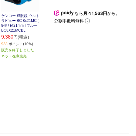
なら
月々1,563円
から。
ケンコー 双眼鏡 ウルト
分割手数料無料
ラビュー BC 8x21MC [
8倍 / 径21mm ] ブルー
BC8X21MCBL
9,380
円(税込)
938
ポイント(10%)
販売を終了しました
ネット在庫完売