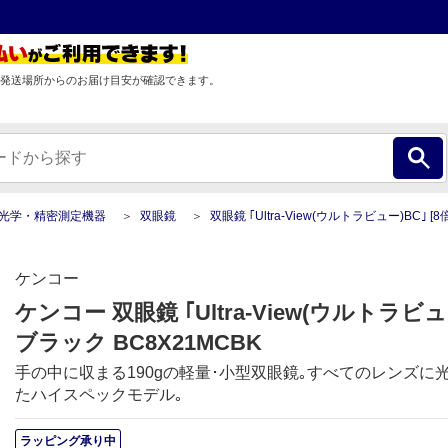
発送場所からのお届け目安が確認できます。
光学・精密測定機器
双眼鏡
双眼鏡 ｢Ultra-View(ウルトラビュー)BC｣ [8倍] 
ケンコー
ケンコー 双眼鏡 ｢Ultra-View(ウルトラビュー
ブラック BC8X21MCBK
手の中に収まる190gの軽量･小型双眼鏡｡すべてのレンズに
たハイスペックモデル｡
ラッピング承り中