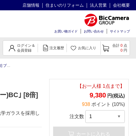
店舗情報
住まいのリフォーム
法人営業
会社概要
お買い物ガイド
お問い合わせ
サイトマップ
ログイン＆
合計
0
点
注文履歴
お気に入り
会員登録
0
円
ブラック
【お一人様
1
点まで】
)BC｣ [8倍]
9,380
円(税込)
938
ポイント (10%)
光学ガラスを採用し
注文数
カートに入れる