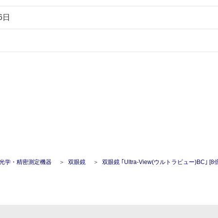
6日
光学・精密測定機器
双眼鏡
双眼鏡 ｢Ultra-View(ウルトラビュー)BC｣ [8倍] 