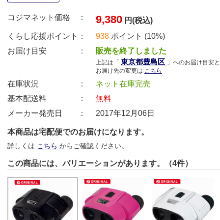
コジマネット価格 ：
9,380
円(税込)
くらし応援ポイント：
938
ポイント (10%)
お届け目安 ：
販売を終了しました
東京都豊島区
上記は「
」へのお届け目安と
お届け先の変更は
こちら
在庫状況 ：
ネット在庫完売
基本配送料 ：
無料
メーカー発売日 ：
2017年12月06日
本商品は宅配便でのお届けになります。
詳しくは
こちら
からご確認ください。
この商品には、バリエーションがあります。（4件）