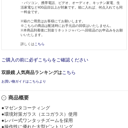
・パソコン、携帯電話、ビデオ、オーディオ、キッチン家電、生
活家電など400品目以上が対象です。箱に入れば、何点入れても同
一料金です。
※箱のご用意はお客様にてお願いします。
※こちらの商品は配送時にお手元品の回収はいたしません。
※本商品到着後に別途リネットジャパンへ回収品のお申込みをお願
いいたします。
詳しくは
こちら
ご購入の前に必ずこちらをご確認ください
双眼鏡 人気商品ランキングは
こちら
お買い物ガイドはこちらより
商品概要
●マゼンタコーティング
●環境対策ガラス（エコガラス）使用
●レバー式ワンタッチズームを採用
●操作性に優れた大型ピントリング