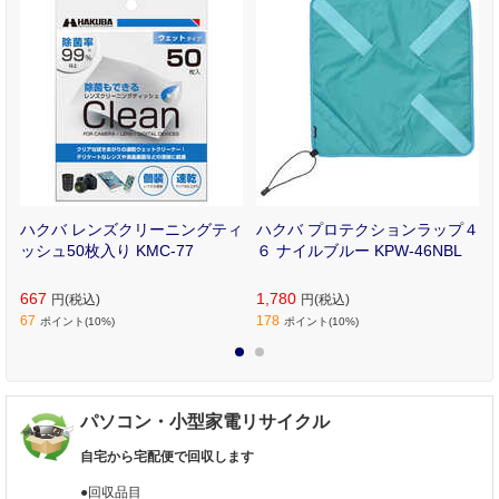
ポ
ハクバ レンズクリーニングティ
ハクバ プロテクションラップ４
2
ッシュ50枚入り KMC-77
６ ナイルブルー KPW-46NBL
667
1,780
円(税込)
円(税込)
67
178
ポイント(10%)
ポイント(10%)
1
2
パソコン・小型家電リサイクル
自宅から宅配便で回収します
●回収品目