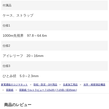
付属品
ケース、ストラップ
仕様1
1000m先視界 97.8～64.6m
仕様2
アイレリーフ 20～16mm
仕様3
ひとみ径 5.0～2.3mm
家電通販のコジマネット
防犯・防災・DIY用品
生産加工用品
光学・精密測定機器
双眼鏡
双眼鏡 ウルトラビュー 7-15x35 [ 7-15倍 / 径35mm ]
商品のレビュー