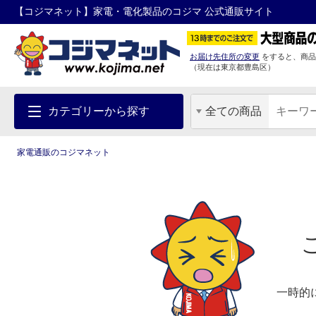
【コジマネット】家電・電化製品のコジマ 公式通販サイト
お届け先住所の変更
をすると、商品
（現在は
東京都
豊島区
）
カテゴリーから探す
全ての商品
家電通販のコジマネット
一時的