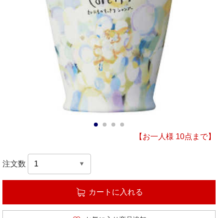
1
2
3
4
【お一人様 10点まで】
注文数
カートに入れる