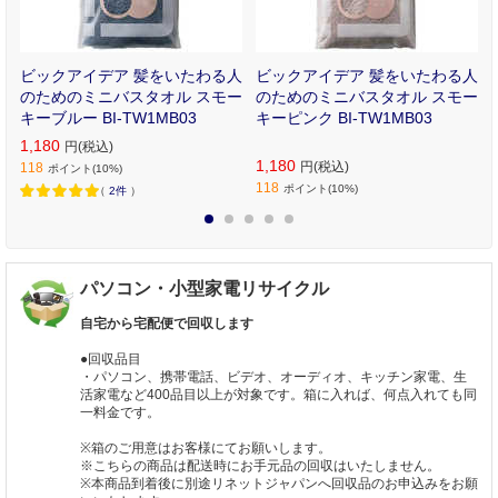
さ
ビックアイデア 髪をいたわる人
ビックアイデア 髪をいたわる人
のためのミニバスタオル スモー
のためのミニバスタオル スモー
キーブルー BI-TW1MB03
キーピンク BI-TW1MB03
1,180
円(税込)
1,180
円(税込)
118
ポイント(10%)
118
ポイント(10%)
（
2件
）
1
2
3
4
5
パソコン・小型家電リサイクル
自宅から宅配便で回収します
●回収品目
・パソコン、携帯電話、ビデオ、オーディオ、キッチン家電、生
活家電など400品目以上が対象です。箱に入れば、何点入れても同
一料金です。
※箱のご用意はお客様にてお願いします。
※こちらの商品は配送時にお手元品の回収はいたしません。
※本商品到着後に別途リネットジャパンへ回収品のお申込みをお願