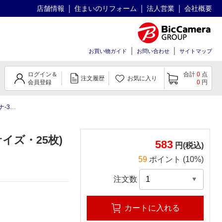
店舗情報
住まいのリフォーム
法人営業
会社概要
お買い物ガイド
お問い合わせ
サイトマップ
ログイン＆
合計
0
点
注文履歴
お気に入り
会員登録
0
円
510
イズ・25枚)
583
円(税込)
59
ポイント (10%)
注文数
カートに入れる