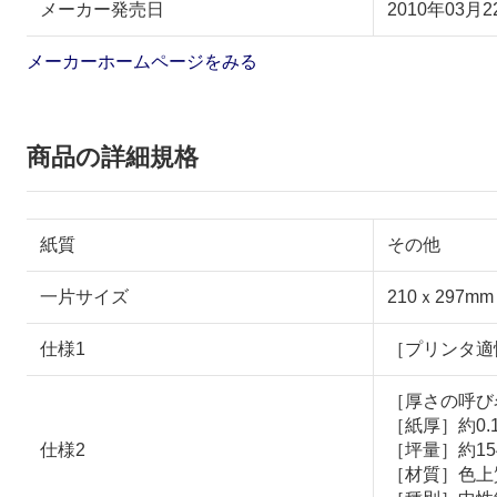
メーカー発売日
2010年03月2
メーカーホームページをみる
商品の詳細規格
紙質
その他
一片サイズ
210ｘ297mm
仕様1
［プリンタ適
［厚さの呼び
［紙厚］約0.
仕様2
［坪量］約154
［材質］色上