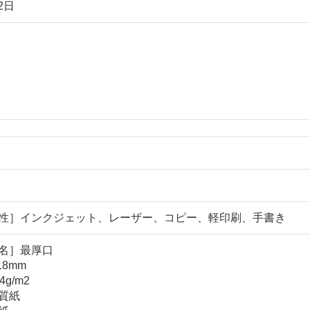
2日
性］インクジェット、レーザー、コピー、軽印刷、手書き
名］最厚口
18mm
g/m2
質紙