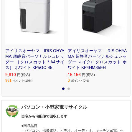
小
アイリスオーヤマ IRIS OHYA
アイリスオーヤマ IRIS OHYA
R
MA 超静音パーソナルシュレッ
MA 超静音パーソナルシュレッ
ダー ［クロスカット / A4サイ
ダー マイクロクロスカット ホ
ズ］ ホワイト KP5GC-45
ワイト KP4HM35EH
9,810
15,156
円(税込)
円(税込)
981
0
ポイント(10%)
ポイント(0%)
1
2
パソコン・小型家電リサイクル
自宅から宅配便で回収します
●回収品目
・パソコン、携帯電話、ビデオ、オーディオ、キッチン家電、生