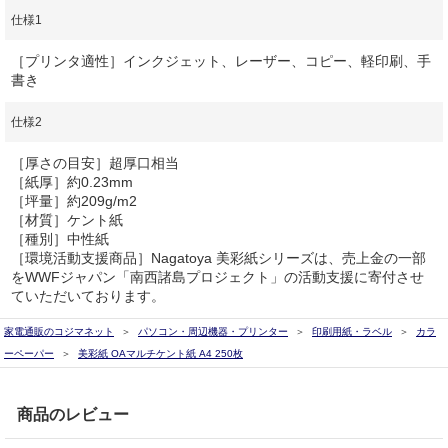
仕様1
［プリンタ適性］インクジェット、レーザー、コピー、軽印刷、手
書き
仕様2
［厚さの目安］超厚口相当
［紙厚］約0.23mm
［坪量］約209g/m2
［材質］ケント紙
［種別］中性紙
［環境活動支援商品］Nagatoya 美彩紙シリーズは、売上金の一部
をWWFジャパン「南西諸島プロジェクト」の活動支援に寄付させ
ていただいております。
家電通販のコジマネット
パソコン・周辺機器・プリンター
印刷用紙・ラベル
カラ
ーペーパー
美彩紙 OAマルチケント紙 A4 250枚
商品のレビュー