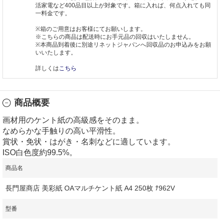
活家電など400品目以上が対象です。箱に入れば、何点入れても同
一料金です。
※箱のご用意はお客様にてお願いします。
※こちらの商品は配送時にお手元品の回収はいたしません。
※本商品到着後に別途リネットジャパンへ回収品のお申込みをお願
いいたします。
詳しくは
こちら
商品概要
画材用のケント紙の高級感をそのまま。
なめらかな手触りの高い平滑性。
賞状・免状・はがき・名刺などに適しています。
ISO白色度約99.5%。
商品名
長門屋商店 美彩紙 OAマルチケント紙 A4 250枚 ﾅ962V
型番