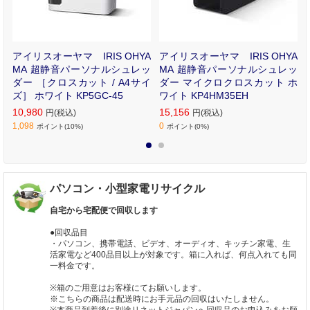
小
アイリスオーヤマ IRIS OHYA
アイリスオーヤマ IRIS OHYA
R
MA 超静音パーソナルシュレッ
MA 超静音パーソナルシュレッ
ダー ［クロスカット / A4サイ
ダー マイクロクロスカット ホ
ズ］ ホワイト KP5GC-45
ワイト KP4HM35EH
10,980
15,156
円(税込)
円(税込)
1,098
0
ポイント(10%)
ポイント(0%)
1
2
パソコン・小型家電リサイクル
自宅から宅配便で回収します
●回収品目
・パソコン、携帯電話、ビデオ、オーディオ、キッチン家電、生
活家電など400品目以上が対象です。箱に入れば、何点入れても同
一料金です。
※箱のご用意はお客様にてお願いします。
※こちらの商品は配送時にお手元品の回収はいたしません。
※本商品到着後に別途リネットジャパンへ回収品のお申込みをお願