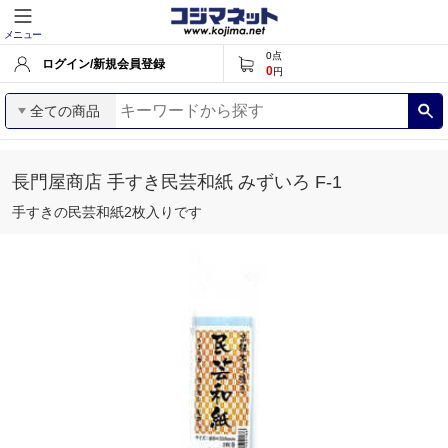
メニュー
0
点
ログイン/新規会員登録
0
円
全ての商品
長門屋商店 手すき民芸和紙 みずいろ F-1
手すきの民芸和紙2枚入りです