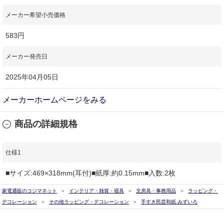
メーカー希望小売価格
583円
メーカー発売日
2025年04月05日
メーカーホームページをみる
商品の詳細規格
仕様1
■サイズ:469×318mm(耳付)■紙厚:約0.15mm■入数:2枚
家電通販のコジマネット
インテリア・雑貨・寝具
文房具・事務用品
ラッピング・
デコレーション
その他ラッピング・デコレーション
手すき民芸和紙 みずいろ