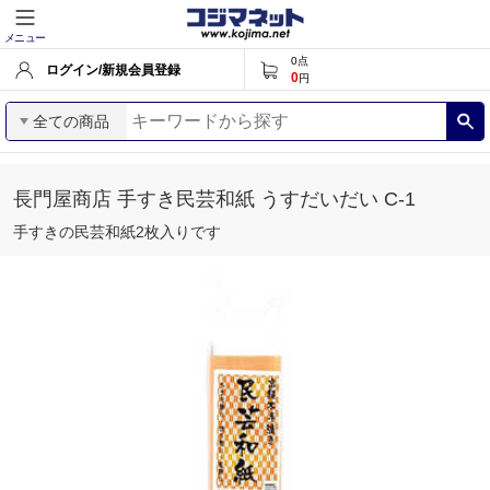
メニュー
0
点
ログイン/新規会員登録
0
円
全ての商品
長門屋商店 手すき民芸和紙 うすだいだい C-1
手すきの民芸和紙2枚入りです