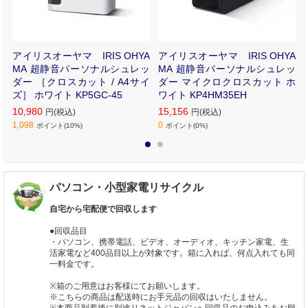
小
アイリスオーヤマ IRIS OHYA
アイリスオーヤマ IRIS OHYA
R
MA 超静音パーソナルシュレッ
MA 超静音パーソナルシュレッ
ダー ［クロスカット / A4サイ
ダー マイクロクロスカット ホ
ズ］ ホワイト KP5GC-45
ワイト KP4HM35EH
10,980
15,156
円(税込)
円(税込)
1,098
0
ポイント(10%)
ポイント(0%)
1
2
パソコン・小型家電リサイクル
自宅から宅配便で回収します
●回収品目
・パソコン、携帯電話、ビデオ、オーディオ、キッチン家電、生
活家電など400品目以上が対象です。箱に入れば、何点入れても同
一料金です。
※箱のご用意はお客様にてお願いします。
※こちらの商品は配送時にお手元品の回収はいたしません。
※本商品到着後に別途リネットジャパンへ回収品のお申込みをお願