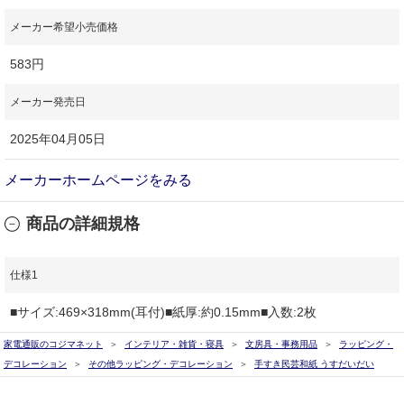
メーカー希望小売価格
583円
メーカー発売日
2025年04月05日
メーカーホームページをみる
商品の詳細規格
仕様1
■サイズ:469×318mm(耳付)■紙厚:約0.15mm■入数:2枚
家電通販のコジマネット
インテリア・雑貨・寝具
文房具・事務用品
ラッピング・
デコレーション
その他ラッピング・デコレーション
手すき民芸和紙 うすだいだい