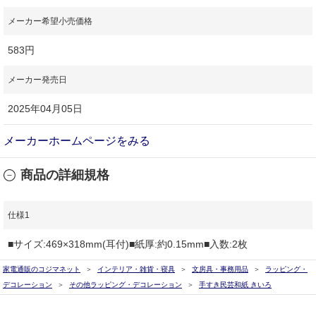
メーカー希望小売価格
583円
メーカー発売日
2025年04月05日
メーカーホームページをみる
商品の詳細規格
仕様1
■サイズ:469×318mm(耳付)■紙厚:約0.15mm■入数:2枚
家電通販のコジマネット
インテリア・雑貨・寝具
文房具・事務用品
ラッピング・
デコレーション
その他ラッピング・デコレーション
手すき民芸和紙 きいろ