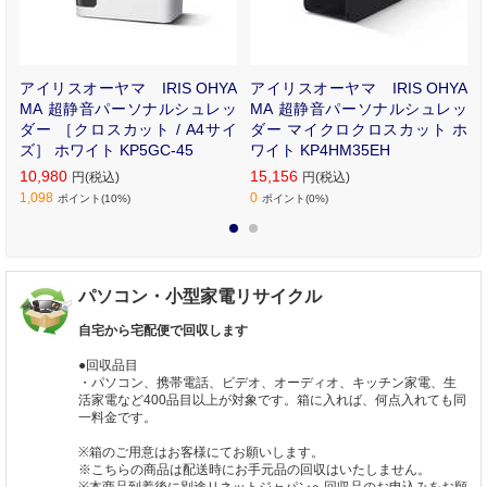
小
アイリスオーヤマ IRIS OHYA
アイリスオーヤマ IRIS OHYA
R
MA 超静音パーソナルシュレッ
MA 超静音パーソナルシュレッ
ダー ［クロスカット / A4サイ
ダー マイクロクロスカット ホ
ズ］ ホワイト KP5GC-45
ワイト KP4HM35EH
10,980
15,156
円(税込)
円(税込)
1,098
0
ポイント(10%)
ポイント(0%)
1
2
パソコン・小型家電リサイクル
自宅から宅配便で回収します
●回収品目
・パソコン、携帯電話、ビデオ、オーディオ、キッチン家電、生
活家電など400品目以上が対象です。箱に入れば、何点入れても同
一料金です。
※箱のご用意はお客様にてお願いします。
※こちらの商品は配送時にお手元品の回収はいたしません。
※本商品到着後に別途リネットジャパンへ回収品のお申込みをお願