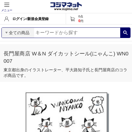
メニュー
0
点
ログイン/新規会員登録
0
円
全ての商品
長門屋商店 W＆N ダイカットシール(にゃんこ) WN0
007
東京都出身のイラストレーター、平大路知子氏と長門屋商店のコラ
ボ商品です。