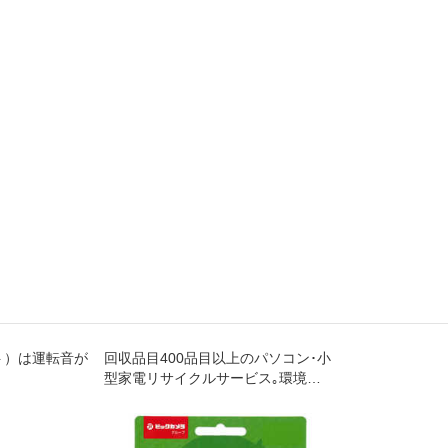
ット）は運転音が
回収品目400品目以上のパソコン･小
型家電リサイクルサービス｡環境省･
経済産業省が認定した工場で､セキ
ュリティ管理･適正な処理が行われ､
再資源化されます｡年中無休｡自宅か