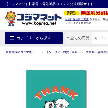
【コジマネット】家電・電化製品のコジマ 公式通販サイト
お届け先住所の変更
をすると、商品
（現在は
東京都
豊島区
）
カテゴリーから探す
全ての商品
家電通販のコジマネット
インテリア・雑貨・寝具
文房具・事務用