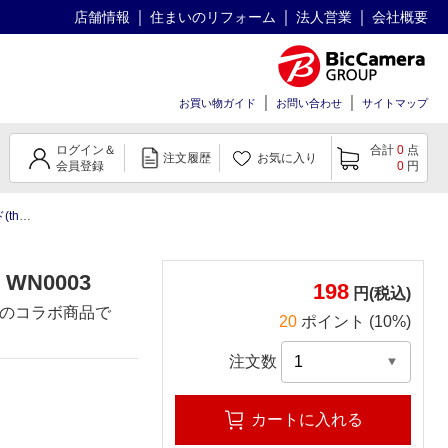
店舗情報
住まいのリフォーム
法人営業
会社概要
お買い物ガイド
お問い合わせ
サイトマップ
ログイン＆
合計
0
点
注文履歴
お気に入り
会員登録
0
円
you)
WN0003
198
円(税込)
のコラボ商品で
20
ポイント (10%)
注文数
カートに入れる