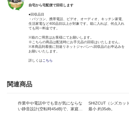
自宅から宅配便で回収します
●回収品目
・パソコン、携帯電話、ビデオ、オーディオ、キッチン家電、
生活家電など400品目以上が対象です。箱に入れば、何点入れ
ても同一料金です。
※箱のご用意はお客様にてお願いします。
※こちらの商品は配送時にお手元品の回収はいたしません。
※本商品到着後に別途リネットジャパンへ回収品のお申込みを
お願いいたします。
詳しくは
こちら
関連商品
作業中や電話中でも音が気にならな
SHIZCUT（シズカ
い静音設計(空転時45dB)で、家庭や
最小 約35db。
小規模オフィスにスッキリ置けるコ
ンパクトシュレッダーです。