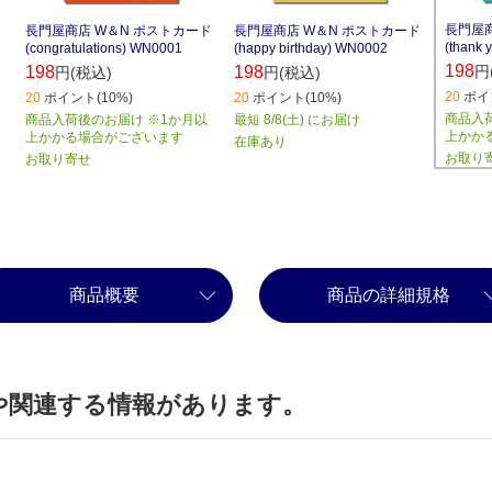
長門屋商
長門屋商店 W＆N ポストカード
長門屋商店 W＆N ポストカード
(thank
(congratulations) WN0001
(happy birthday) WN0002
198
円
198
198
円(税込)
円(税込)
20
ポイ
20
ポイント(10%)
20
ポイント(10%)
商品入
商品入荷後のお届け ※1か月以
最短 8/8(土) にお届け
上かか
上かかる場合がございます
在庫あり
お取り
お取り寄せ
商品概要
商品の詳細規格
や関連する情報があります。