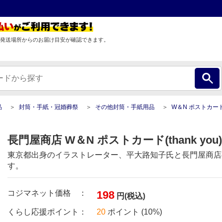
発送場所からのお届け目安が確認できます。
品
封筒・手紙・冠婚葬祭
その他封筒・手紙用品
W＆N ポストカード(thank 
長門屋商店 W＆N ポストカード(thank you) 
東京都出身のイラストレーター、平大路知子氏と長門屋商店
す。
コジマネット価格 ：
198
円(税込)
くらし応援ポイント：
20
ポイント (10%)