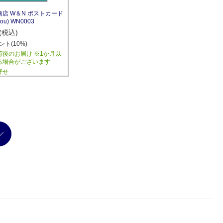
店 W＆N ポストカード
 you) WN0003
(税込)
ント(10%)
荷後のお届け ※1か月以
る場合がございます
寄せ