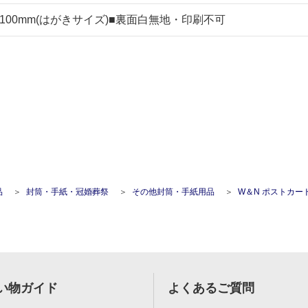
8×100mm(はがきサイズ)■裏面白無地・印刷不可
品
封筒・手紙・冠婚葬祭
その他封筒・手紙用品
W＆N ポストカード(thank 
い物ガイド
よくあるご質問