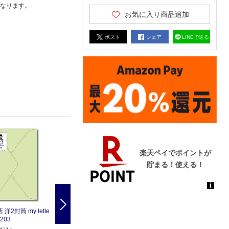
なります。
お気に入り商品追加
ポスト
シェア
LINEで送る
Next
洋2封筒 my lette
長門屋商店 洋2封筒 my lette
長門屋商店 洋2封筒 my lette
203
r 水 フY204
r さくら フY205