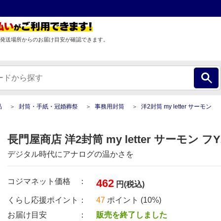
発送場所からのお届け目安が確認できます。
品
封筒・手紙・冠婚葬祭
事務用封筒
洋2封筒 my letter サーモン
長門屋商店 洋2封筒 my letter サーモン フY
デジタル時代にアナログの温かさを
コジマネット価格 ：
462
円(税込)
くらし応援ポイント：
47
ポイント (10%)
お届け目安 ：
販売を終了しました