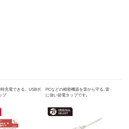
同時充電できる、USBポ
PCなどの精密機器を雷から守る､雷
PCな
ップ
に強い節電タップです｡
に強い