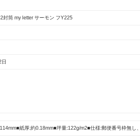
筒 my letter サーモン フY225
2日
×114mm■紙厚:約0.18mm■坪量:122g/m2■仕様:郵便番号