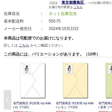
東京都豊島区
上記は「
」へのお届け目安と
お届け先の変更は
こちら
在庫状況 ：
ネット在庫完売
基本配送料 ：
550
円
メーカー発売日 ：
2024年10月22日
本商品は宅配便でのお届けになります。
詳しくは
こちら
からご確認ください。
この商品には、バリエーションがあります。（10件）
Previous
長門屋商店 洋2封筒 my lette
長門屋商店 洋2封筒 my lette
長門屋商店 
r 白 フY201
r レモン フY202
r 若草 フY