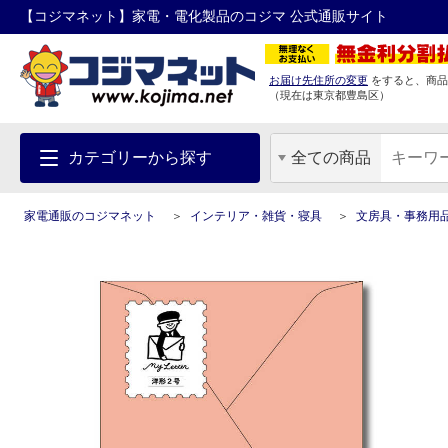
【コジマネット】家電・電化製品のコジマ 公式通販サイト
お届け先住所の変更
をすると、商品
（現在は
東京都
豊島区
）
カテゴリーから探す
全ての商品
家電通販のコジマネット
インテリア・雑貨・寝具
文房具・事務用