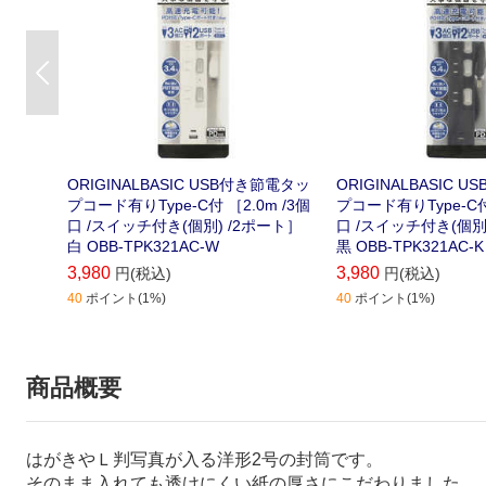
Previous
ORIGINALBASIC USB付き節電タッ
ORIGINALBASIC 
プコード有りType-C付 ［2.0m /3個
プコード有りType-C付 
口 /スイッチ付き(個別) /2ポート］
口 /スイッチ付き(個別
白 OBB-TPK321AC-W
黒 OBB-TPK321AC-K
3,980
3,980
円(税込)
円(税込)
40
ポイント(1%)
40
ポイント(1%)
商品概要
はがきやＬ判写真が入る洋形2号の封筒です。
そのまま入れても透けにくい紙の厚さにこだわりました。