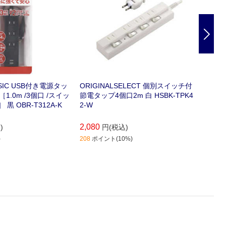
Nex
ASIC USB付き電源タッ
ORIGINALSELECT 個別スイッチ付
ORIG
1.0m /3個口 /スイッ
節電タップ4個口2m 白 HSBK-TPK4
節電タッ
 黒 OBR-T312A-K
2-W
2-K
2,080
2,080
)
円(税込)
)
208
ポイント(10%)
208
ポイ