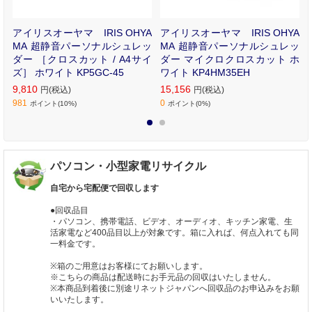
小
アイリスオーヤマ IRIS OHYA
アイリスオーヤマ IRIS OHYA
R
MA 超静音パーソナルシュレッ
MA 超静音パーソナルシュレッ
ダー ［クロスカット / A4サイ
ダー マイクロクロスカット ホ
ズ］ ホワイト KP5GC-45
ワイト KP4HM35EH
9,810
15,156
円(税込)
円(税込)
981
0
ポイント(10%)
ポイント(0%)
1
2
パソコン・小型家電リサイクル
自宅から宅配便で回収します
●回収品目
・パソコン、携帯電話、ビデオ、オーディオ、キッチン家電、生
活家電など400品目以上が対象です。箱に入れば、何点入れても同
一料金です。
※箱のご用意はお客様にてお願いします。
※こちらの商品は配送時にお手元品の回収はいたしません。
※本商品到着後に別途リネットジャパンへ回収品のお申込みをお願
いいたします。