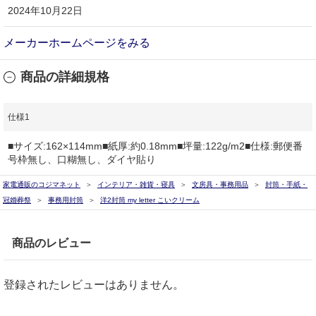
2024年10月22日
メーカーホームページをみる
商品の詳細規格
仕様1
■サイズ:162×114mm■紙厚:約0.18mm■坪量:122g/m2■仕様:郵便番
号枠無し、口糊無し、ダイヤ貼り
家電通販のコジマネット
インテリア・雑貨・寝具
文房具・事務用品
封筒・手紙・
冠婚葬祭
事務用封筒
洋2封筒 my letter こいクリーム
商品のレビュー
登録されたレビューはありません。