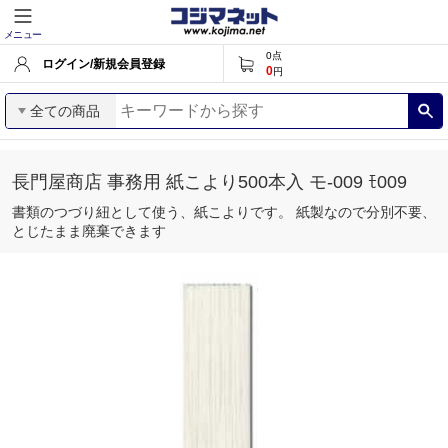
メニュー
0
点
ログイン/新規会員登録
0
円
全ての商品
長門屋商店 事務用 紙こより500本入 モ-009 ﾓ009
書類のつづり紐として使う、紙こよりです。 紙製なので分別不要、
とじたまま廃棄できます