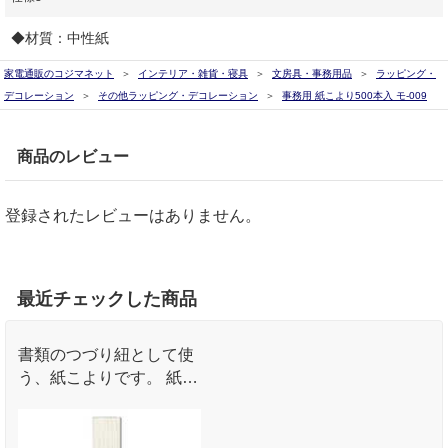
◆材質：中性紙
家電通販のコジマネット
インテリア・雑貨・寝具
文房具・事務用品
ラッピング・
デコレーション
その他ラッピング・デコレーション
事務用 紙こより500本入 モ-009
商品のレビュー
登録されたレビューはありません。
最近チェックした商品
書類のつづり紐として使
う、紙こよりです。 紙製
なので分別不要、とじた
まま廃棄できます