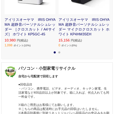
小
アイリスオーヤマ IRIS OHYA
アイリスオーヤマ IRIS OHYA
R
MA 超静音パーソナルシュレッ
MA 超静音パーソナルシュレッ
ダー ［クロスカット / A4サイ
ダー マイクロクロスカット ホ
ズ］ ホワイト KP5GC-45
ワイト KP4HM35EH
10,980
15,156
円(税込)
円(税込)
1,098
0
ポイント(10%)
ポイント(0%)
1
2
パソコン・小型家電リサイクル
自宅から宅配便で回収します
●回収品目
・パソコン、携帯電話、ビデオ、オーディオ、キッチン家電、生
活家電など400品目以上が対象です。箱に入れば、何点入れても同
一料金です。
※箱のご用意はお客様にてお願いします。
※こちらの商品は配送時にお手元品の回収はいたしません。
※本商品到着後に別途リネットジャパンへ回収品のお申込みをお願