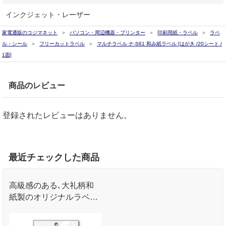
インクジェット・レーザー
家電通販のコジマネット
パソコン・周辺機器・プリンター
印刷用紙・ラベル
ラベ
ル・シール
フリーカットラベル
マルチラベル ナ-S61 和み紙ラベル [はがき /20シート /
1面]
商品のレビュー
登録されたレビューはありません。
最近チェックした商品
高級感のある､大礼柄和
紙製のオリジナルラベル
をお作りいただけます｡