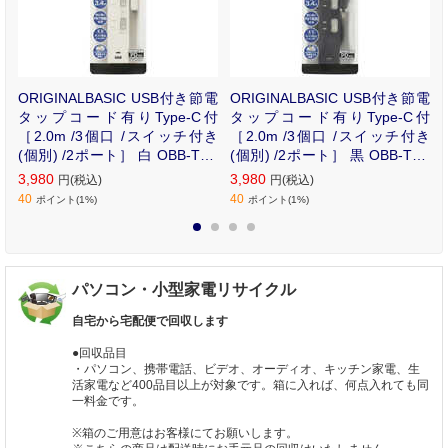
小
ORIGINALBASIC USB付き節電
ORIGINALBASIC USB付き節電
R
タップコード有りType-C付
タップコード有りType-C付
［2.0m /3個口 /スイッチ付き
［2.0m /3個口 /スイッチ付き
(個別) /2ポート］ 白 OBB-TPK
(個別) /2ポート］ 黒 OBB-TPK
321AC-W
321AC-K
3,980
3,980
円(税込)
円(税込)
40
40
ポイント(1%)
ポイント(1%)
1
2
3
4
パソコン・小型家電リサイクル
自宅から宅配便で回収します
●回収品目
・パソコン、携帯電話、ビデオ、オーディオ、キッチン家電、生
活家電など400品目以上が対象です。箱に入れば、何点入れても同
一料金です。
※箱のご用意はお客様にてお願いします。