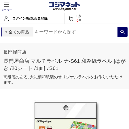
メニュー
0
点
ログイン/新規会員登録
0
円
全ての商品
長門屋商店
長門屋商店 マルチラベル ナ-S61 和み紙ラベル [はが
き /20シート /1面] ﾅS61
高級感のある､大礼柄和紙製のオリジナルラベルをお作りいただけ
ます｡