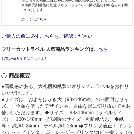
※こちらの商品は配送時にお手元品の回収はいたしません。
※本商品到着後に別途リネットジャパンへ回収品のお申込みをお願
いいたします。
詳しくは
こちら
ご購入の前に必ずこちらをご確認ください
フリーカットラベル 人気商品ランキングは
こちら
お買い物ガイドはこちらより
商品概要
●高級感のある、大礼柄和紙製のオリジナルラベルをお作り
いただけます。
●サイズは、およそはがき大（98×146mm）の一面付けサイ
ズ。 全面を使ったデザインや、自由な形に切り抜いてもお
使いいただけます。◆サイズ： 98×146mm（ラベルサイ
ズ） 100×148mm（印刷時のサイズ・剥離紙含む）◆紙
厚： 総厚0.24mm ラベル厚0.13mm◆プリンタ適正： インク
ジェットプリンタ： ◎ レーザープリンタ/コピー機： ○（※