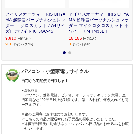
小
アイリスオーヤマ IRIS OHYA
アイリスオーヤマ IRIS OHYA
R
MA 超静音パーソナルシュレッ
MA 超静音パーソナルシュレッ
ダー ［クロスカット / A4サイ
ダー マイクロクロスカット ホ
ズ］ ホワイト KP5GC-45
ワイト KP4HM35EH
9,810
15,156
円(税込)
円(税込)
981
0
ポイント(10%)
ポイント(0%)
1
2
パソコン・小型家電リサイクル
自宅から宅配便で回収します
●回収品目
・パソコン、携帯電話、ビデオ、オーディオ、キッチン家電、生
活家電など400品目以上が対象です。箱に入れば、何点入れても同
一料金です。
※箱のご用意はお客様にてお願いします。
※こちらの商品は配送時にお手元品の回収はいたしません。
※本商品到着後に別途リネットジャパンへ回収品のお申込みをお願
いいたします。