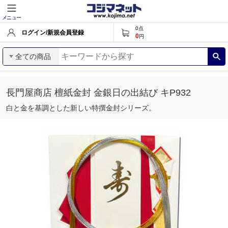
メニュー
0
点
ログイン/新規会員登録
0
円
全ての商品
長門屋商店 檀紙金封 金銀日の出結び キP932
白と金を基調とした新しい特撰金封シリーズ。