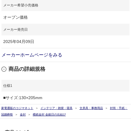
メーカー希望小売価格
オープン価格
メーカー発売日
2025年04月09日
メーカーホームページをみる
商品の詳細規格
仕様1
■サイズ:130×205mm
家電通販のコジマネット
インテリア・雑貨・寝具
文房具・事務用品
封筒・手紙・
冠婚葬祭
金封
檀紙金封 金銀日の出結び