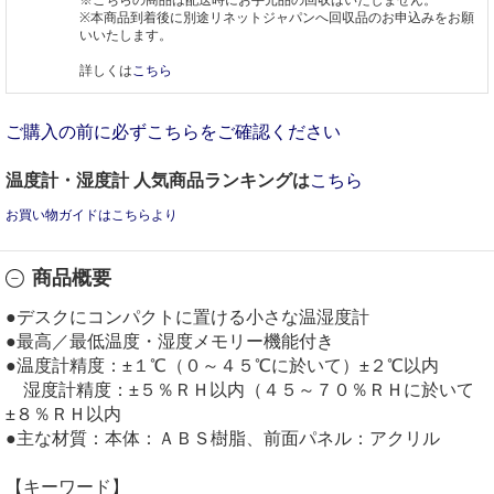
※本商品到着後に別途リネットジャパンへ回収品のお申込みをお願
いいたします。
詳しくは
こちら
ご購入の前に必ずこちらをご確認ください
温度計・湿度計 人気商品ランキングは
こちら
お買い物ガイドはこちらより
商品概要
●デスクにコンパクトに置ける小さな温湿度計
●最高／最低温度・湿度メモリー機能付き
●温度計精度：±１℃（０～４５℃に於いて）±２℃以内
湿度計精度：±５％ＲＨ以内（４５～７０％ＲＨに於いて
±８％ＲＨ以内
●主な材質：本体：ＡＢＳ樹脂、前面パネル：アクリル
【キーワード】