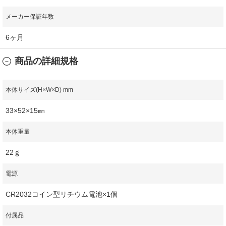
メーカー保証年数
6ヶ月
商品の詳細規格
本体サイズ(H×W×D) mm
33×52×15㎜
本体重量
22ｇ
電源
CR2032コイン型リチウム電池×1個
付属品