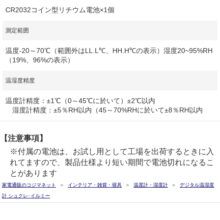
CR2032コイン型リチウム電池×1個
測定範囲
温度-20～70℃（範囲外はLL.L℃、HH.H℃の表示）湿度20~95%RH
（19%、96%の表示）
温湿度精度
温度計精度：±1℃（0～45℃に於いて）±2℃以内
湿度計精度：±5％RH以内（45～70%RHに於いて±8％RH以内
【注意事項】
※付属の電池は、お試し用として工場を出荷するときに入
れてますので、製品仕様より短い期間で電池切れになるこ
とがあります
家電通販のコジマネット
インテリア・雑貨・寝具
温度計・湿度計
デジタル温湿度
計 シュクレ･イルミー