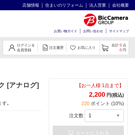
店舗情報
住まいのリフォーム
法人営業
会社概要
お買い物ガイド
お問い合わせ
サイトマップ
ログイン＆
合計
0
点
注文履歴
お気に入り
会員登録
0
円
 [アナログ]
【お一人様
1
点まで】
2,200
円(税込)
ます｡
220
ポイント (10%)
注文数
カートに入れる