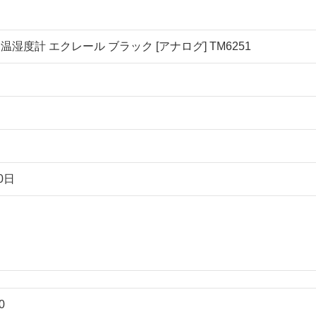
温湿度計 エクレール ブラック [アナログ] TM6251
0日
0