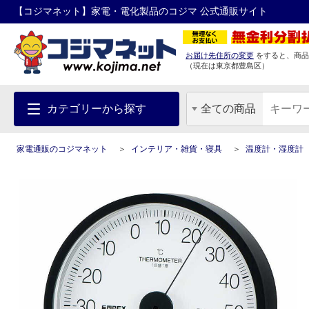
【コジマネット】家電・電化製品のコジマ 公式通販サイト
お届け先住所の変更
をすると、商品
（現在は
東京都
豊島区
）
カテゴリーから探す
全ての商品
家電通販のコジマネット
インテリア・雑貨・寝具
温度計・湿度計