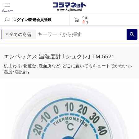
メニュー
0
点
ログイン/新規会員登録
0
円
全ての商品
エンペックス 温湿度計 ｢シュクレ｣ TM-5521
机まわり､化粧台､洗面所など､どこに置いてもキュートでかわいい
温度･湿度計｡