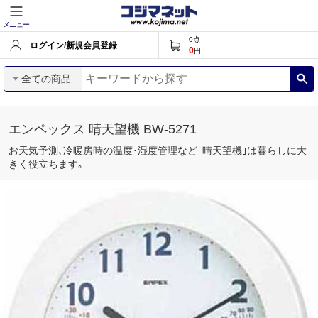
メニュー
0
点
ログイン/新規会員登録
0
円
全ての商品
エンペックス 晴天望機 BW‐5271
お天気予測､冷暖房時の温度･湿度管理など｢晴天望機｣は暮らしに大
きく役立ちます｡