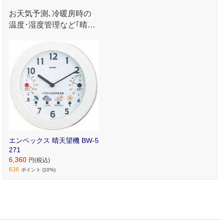
お天気予測､冷暖房時の
温度･湿度管理など｢晴天
望機｣は暮らしに大きく
役立ちます｡
エンペックス 晴天望機 BW‐5
271
6,360
円(税込)
636
ポイント (10%)