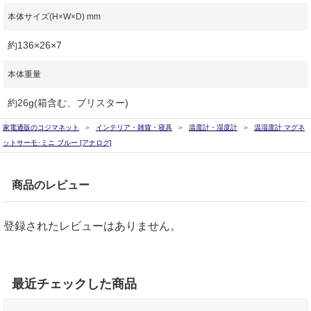
本体サイズ(H×W×D) mm
約136×26×7
本体重量
約26g(箱含む、ブリスター)
家電通販のコジマネット
インテリア・雑貨・寝具
温度計・湿度計
温湿度計 マグネ
ットサーモ･ミニ ブルー [アナログ]
商品のレビュー
登録されたレビューはありません。
最近チェックした商品