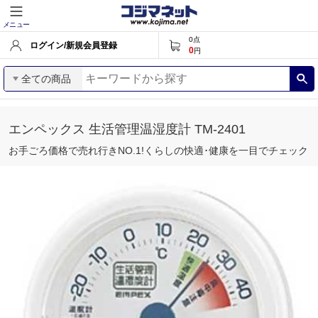
メニュー
0
点
ログイン/新規会員登録
0
円
全ての商品
エンペックス 生活管理温湿度計 TM‐2401
お手ごろ価格で売れ行きNO.1!くらしの快適･健康を一目でチェック