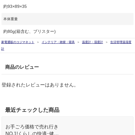
約93×89×35
本体重量
約80g(箱含む、ブリスター)
家電通販のコジマネット
インテリア・雑貨・寝具
温度計・湿度計
生活管理温湿度
計
商品のレビュー
登録されたレビューはありません。
最近チェックした商品
お手ごろ価格で売れ行き
NO.1!くらしの快適･健康