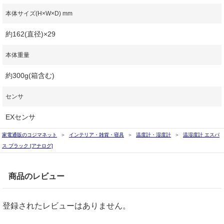
本体サイズ(H×W×D) mm
約162(直径)×29
本体重量
約300g(箱含む)
センサ
EXセンサ
家電通販のコジマネット
インテリア・雑貨・寝具
温度計・湿度計
温湿度計 エスパ
ス ブラック [アナログ]
商品のレビュー
登録されたレビューはありません。