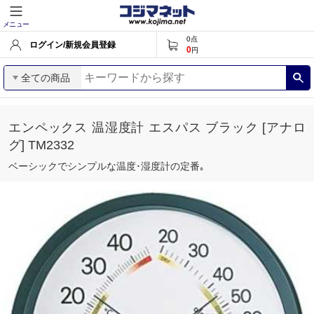
メニュー
0
点
ログイン/新規会員登録
0
円
全ての商品
エンペックス 温湿度計 エスパス ブラック [アナロ
グ] TM2332
ベーシックでシンプルな温度･湿度計の定番｡