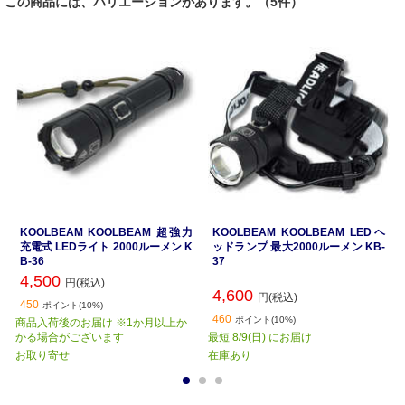
この商品には、バリエーションがあります。（5件）
KOOLBEAM KOOLBEAM 超強力
KOOLBEAM KOOLBEAM LEDヘ
充電式 LEDライト 2000ルーメン K
ッドランプ 最大2000ルーメン KB-
B-36
37
4,500
円(税込)
4,600
円(税込)
450
ポイント(10%)
460
ポイント(10%)
商品入荷後のお届け ※1か月以上か
かる場合がございます
最短 8/9(日) にお届け
お取り寄せ
在庫あり
1
2
3