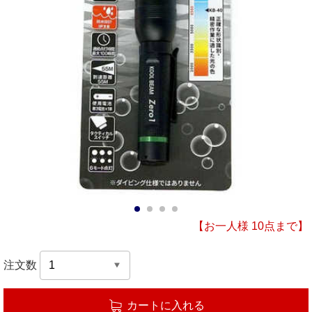
1
2
3
4
【お一人様 10点まで】
注文数
カートに入れる