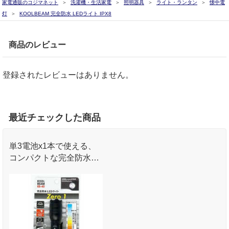
家電通販のコジマネット
洗濯機・生活家電
照明器具
ライト・ランタン
懐中電
灯
KOOLBEAM 完全防水 LEDライト IPX8
商品のレビュー
登録されたレビューはありません。
最近チェックした商品
単3電池x1本で使える、
コンパクトな完全防水ラ
イトです。ライトメーカ
ーの安心品質！