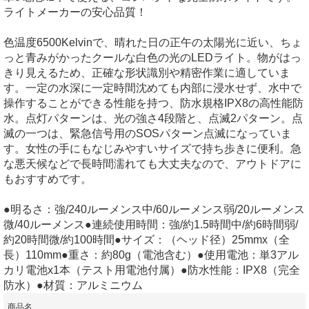
ライトメーカーの安心品質！
色温度6500Kelvinで、晴れた日の正午の太陽光に近い、ちょ
っと青みがかったクールな白色の光のLEDライト。物がはっ
きり見えるため、正確な形状識別や精密作業に適していま
す。一定の水深に一定時間沈めても内部に浸水せず、水中で
操作することができる性能を持つ、防水規格IPX8の高性能防
水。点灯パターンは、光の強さ4段階と、点滅2パターン。点
滅の一つは、緊急信号用のSOSパターン点滅になっていま
す。女性の手にもなじみやすいサイズで持ち歩きに便利。急
な悪天候などで長時間濡れても大丈夫なので、アウトドアに
もおすすめです。
●明るさ：強/240ルーメンス中/60ルーメンス弱/20ルーメンス
微/40ルーメンス●連続使用時間：強/約1.5時間中/約6時間弱/
約20時間微/約100時間●サイズ：（ヘッド径）25mmx（全
長）110mm●重さ：約80g（電池含む）●使用電池：単3アル
カリ電池x1本（テスト用電池付属）●防水性能：IPX8（完全
防水）●材質：アルミニウム
商品名