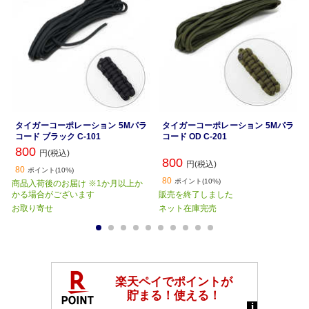
タイガーコーポレーション 5Mパラ
タイガーコーポレーション 5Mパラ
コード ブラック C-101
コード OD C-201
800
円(税込)
800
円(税込)
80
ポイント(10%)
80
ポイント(10%)
商品入荷後のお届け ※1か月以上か
かる場合がございます
販売を終了しました
お取り寄せ
ネット在庫完売
1
2
3
4
5
6
7
8
9
10