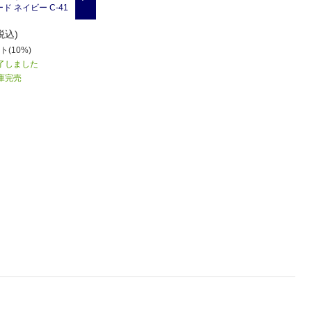
ド ネイビー C-41
Mパラコード セフティオレ
Mパラコード ティールグリ
ンジ C-501
ーン C-510
800
800
税込)
円(税込)
円(税込)
(10%)
80
ポイント(10%)
80
ポイント(10%)
了しました
商品入荷後のお届け ※1か月
商品入荷後のお届け ※1か月
以上かかる場合がございま
以上かかる場合がございま
庫完売
す
す
お取り寄せ
お取り寄せ