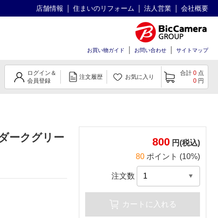
店舗情報
住まいのリフォーム
法人営業
会社概要
お買い物ガイド
お問い合わせ
サイトマップ
ログイン＆
合計
0
点
注文履歴
お気に入り
会員登録
0
円
 ダークグリー
800
円(税込)
80
ポイント (10%)
注文数
カートに入れる