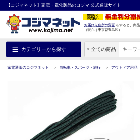
【コジマネット】家電・電化製品のコジマ 公式通販サイト
お届け先住所の変更
をすると、商品
（現在は
東京都
豊島区
）
カテゴリーから探す
全ての商品
家電通販のコジマネット
自転車・スポーツ・旅行
アウトドア用品