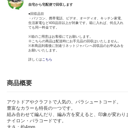
自宅から宅配便で回収します
●回収品目
・パソコン、携帯電話、ビデオ、オーディオ、キッチン家電、
生活家電など400品目以上が対象です。箱に入れば、何点入れ
ても同一料金です。
※箱のご用意はお客様にてお願いします。
※こちらの商品は配送時にお手元品の回収はいたしません。
※本商品到着後に別途リネットジャパンへ回収品のお申込みを
お願いいたします。
詳しくは
こちら
商品概要
アウトドアやクラフトで人気の、パラシュートコード。
豊富なカラーも特長の一つです。
組み合わせて編んだり、編み方を変えると、印象が変わり
ナイロン・パラコードです。
太さ：約4mm