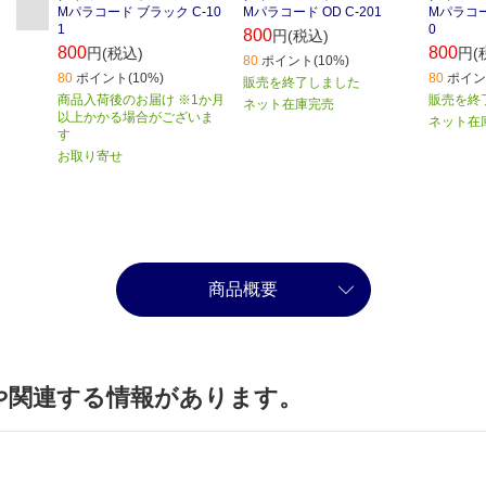
Mパラコード ブラック C-10
Mパラコード OD C-201
Mパラコー
1
0
800
円(税込)
800
800
円(税込)
円(
80
ポイント(10%)
80
ポイント(10%)
80
ポイント
販売を終了しました
商品入荷後のお届け ※1か月
販売を終
ネット在庫完売
以上かかる場合がございま
ネット在
す
お取り寄せ
商品概要
や関連する情報があります。