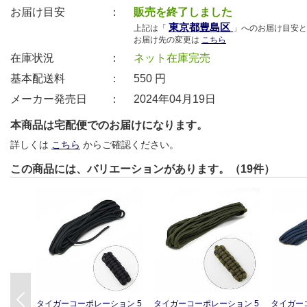
お届け目安 ：
販売を終了しました
東京都豊島区
上記は「
」へのお届け目安と
お届け先の変更は
こちら
在庫状況 ：
ネット在庫完売
基本配送料 ：
550
円
メーカー発売日 ：
2024年04月19日
本商品は宅配便でのお届けになります。
詳しくは
こちら
からご確認ください。
この商品には、バリエーションがあります。（19件）
Previous
タイガーコーポレーション 5
タイガーコーポレーション 5
タイガー