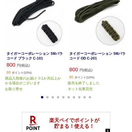
タイガーコーポレーション 5Mパラ
タイガーコーポレーション 5Mパラ
コード ブラック C-101
コード OD C-201
800
円(税込)
800
円(税込)
80
ポイント(10%)
80
ポイント(10%)
商品入荷後のお届け ※1か月以上か
かる場合がございます
販売を終了しました
お取り寄せ
ネット在庫完売
1
2
3
4
5
6
7
8
9
10