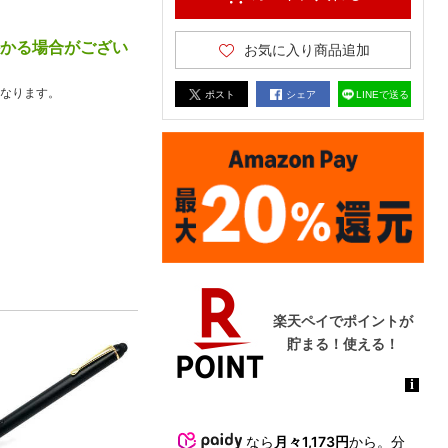
かかる場合がござい
お気に入り商品追加
なります。
ポスト
シェア
LINEで送る
なら
月々1,173円
から。分