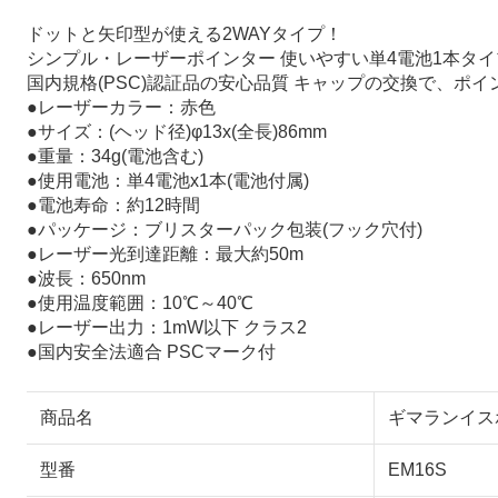
ドットと矢印型が使える2WAYタイプ！
シンプル・レーザーポインター 使いやすい単4電池1本タイ
国内規格(PSC)認証品の安心品質 キャップの交換で、ポ
●レーザーカラー：赤色
●サイズ：(ヘッド径)φ13x(全長)86mm
●重量：34g(電池含む)
●使用電池：単4電池x1本(電池付属)
●電池寿命：約12時間
●パッケージ：ブリスターパック包装(フック穴付)
●レーザー光到達距離：最大約50m
●波長：650nm
●使用温度範囲：10℃～40℃
●レーザー出力：1mW以下 クラス2
●国内安全法適合 PSCマーク付
商品名
ギマランイスホ
型番
EM16S