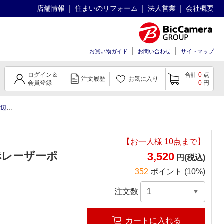
店舗情報
住まいのリフォーム
法人営業
会社概要
お買い物ガイド
お問い合わせ
サイトマップ
ログイン＆
合計
0
点
注文履歴
お気に入り
会員登録
0
円
機器
POLARIS シンプル 赤レーザーポインター
【お一人様
10
点まで】
 赤レーザーポ
3,520
円(税込)
352
ポイント (10%)
注文数
カートに入れる