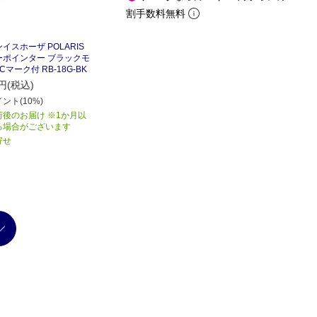
割手数料無料
イスホーザ POLARIS
ーポインター ブラックモ
Cマーク付 RB-18G-BK
円(税込)
ント(10%)
荷後のお届け ※1か月以
る場合がございます
寄せ