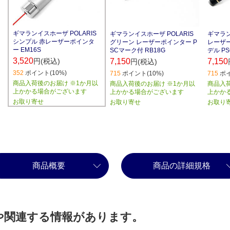
ギマランイスホーザ POLARIS
ギマランイスホーザ POLARIS
ギマラン
シンプル 赤レーザーポインタ
グリーン レーザーポインター P
レーザ
ー EM16S
SCマーク付 RB18G
デル PS
3,520
円(税込)
7,150
7,150
円(税込)
352
ポイント(10%)
715
ポイント(10%)
715
ポイ
商品入荷後のお届け ※1か月以
商品入荷後のお届け ※1か月以
商品入
上かかる場合がございます
上かかる場合がございます
上かか
お取り寄せ
お取り寄せ
お取り
商品概要
商品の詳細規格
や関連する情報があります。