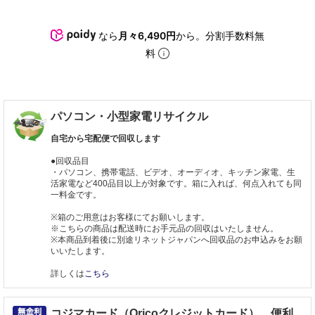
なら
月々6,490円
から。分割手数料無
料
パソコン・小型家電リサイクル
自宅から宅配便で回収します
●回収品目
・パソコン、携帯電話、ビデオ、オーディオ、キッチン家電、生
活家電など400品目以上が対象です。箱に入れば、何点入れても同
一料金です。
※箱のご用意はお客様にてお願いします。
※こちらの商品は配送時にお手元品の回収はいたしません。
※本商品到着後に別途リネットジャパンへ回収品のお申込みをお願
いいたします。
詳しくは
こちら
コジマカード（Oricoクレジットカード）、便利