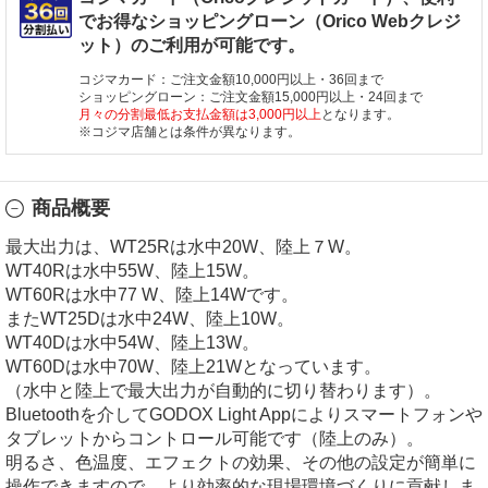
でお得なショッピングローン（Orico Webクレジ
ット）のご利用が可能です。
コジマカード：ご注文金額10,000円以上・36回まで
ショッピングローン：ご注文金額15,000円以上・24回まで
月々の分割最低お支払金額は3,000円以上
となります。
※コジマ店舗とは条件が異なります。
商品概要
最大出力は、WT25Rは水中20W、陸上７W。
WT40Rは水中55W、陸上15W。
WT60Rは水中77 W、陸上14Wです。
またWT25Dは水中24W、陸上10W。
WT40Dは水中54W、陸上13W。
WT60Dは水中70W、陸上21Wとなっています。
（水中と陸上で最大出力が自動的に切り替わります）。
Bluetoothを介してGODOX Light Appによりスマートフォンや
タブレットからコントロール可能です（陸上のみ）。
明るさ、色温度、エフェクトの効果、その他の設定が簡単に
操作できますので、より効率的な現場環境づくりに貢献しま