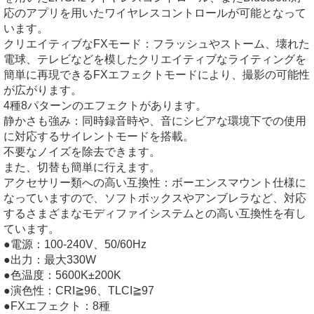
応のアプリを用いたワイヤレスコントロールが可能となって
います。
クリエイティブなFXモード：フラッシュやストーム、壊れた
電球、テレビなどを模したクリエイティブなライティングを
簡単に再現できるFXエフェクトモードにより、撮影の可能性
が広がります。
4種8パターンのエフェクトがあります。
静かさも強み：同時録音時や、音にシビアな環境下での使用
に対応するサイレントモードを搭載。
不要なノイズを除去できます。
また、切替も簡単に行えます。
アクセサリー類への高い互換性：ボーエンスマウント仕様に
なっていますので、ソフトボックスやアンブレラなど、対応
するさまざまなモディファイシステムとの高い互換性を有し
ています。
●電源：100-240V、50/60Hz
●出力：最大330W
●色温度：5600K±200K
●演色性：CRI≧96、TLCI≧97
●FXエフェクト：8種