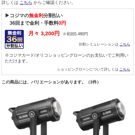
詳しくは
こちら
からご確認ください。
▶コジマの
無金利
分割払い
36
回まで金利・手数料
0円
月々
3,200
円
※初回
5,480
円
分割シミュレーションは
こちら
※コジマカード/オリコショッピングローンのお支払いでご利用い
ただけます。
ショッピングローンについて詳しくは
こちら
この商品には、バリエーションがあります。（3件）