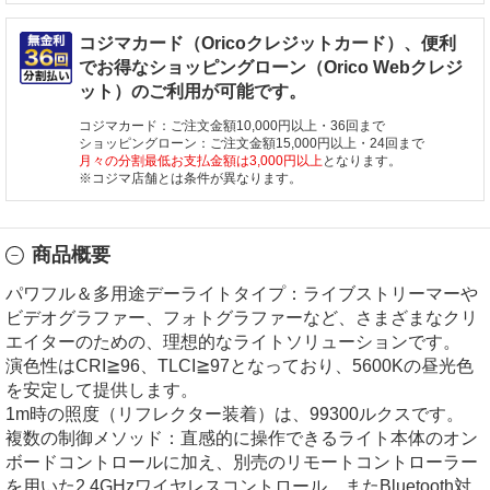
コジマカード（Oricoクレジットカード）、便利
でお得なショッピングローン（Orico Webクレジ
ット）のご利用が可能です。
コジマカード：ご注文金額10,000円以上・36回まで
ショッピングローン：ご注文金額15,000円以上・24回まで
月々の分割最低お支払金額は3,000円以上
となります。
※コジマ店舗とは条件が異なります。
商品概要
パワフル＆多用途デーライトタイプ：ライブストリーマーや
ビデオグラファー、フォトグラファーなど、さまざまなクリ
エイターのための、理想的なライトソリューションです。
演色性はCRI≧96、TLCI≧97となっており、5600Kの昼光色
を安定して提供します。
1m時の照度（リフレクター装着）は、99300ルクスです。
複数の制御メソッド：直感的に操作できるライト本体のオン
ボードコントロールに加え、別売のリモートコントローラー
を用いた2.4GHzワイヤレスコントロール、またBluetooth対