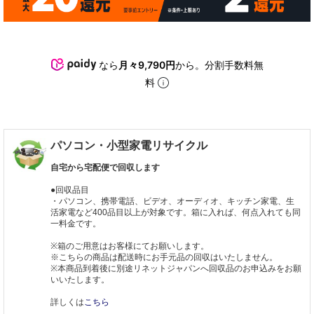
なら
月々9,790円
から。分割手数料無
料
パソコン・小型家電リサイクル
自宅から宅配便で回収します
●回収品目
・パソコン、携帯電話、ビデオ、オーディオ、キッチン家電、生
活家電など400品目以上が対象です。箱に入れば、何点入れても同
一料金です。
※箱のご用意はお客様にてお願いします。
※こちらの商品は配送時にお手元品の回収はいたしません。
※本商品到着後に別途リネットジャパンへ回収品のお申込みをお願
いいたします。
詳しくは
こちら