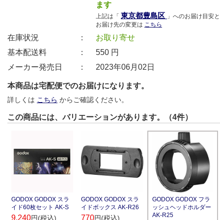
ます
東京都豊島区
上記は「
」へのお届け目安と
お届け先の変更は
こちら
在庫状況 ：
お取り寄せ
基本配送料 ：
550
円
メーカー発売日 ：
2023年06月02日
本商品は宅配便でのお届けになります。
詳しくは
こちら
からご確認ください。
この商品には、バリエーションがあります。（4件）
GODOX GODOX フラ
GODOX GODOX スラ
GODOX GODOX スラ
ッシュヘッドホルダー
イド60枚セット AK-S
イドボックス AK-R26
AK-R25
9,240
770
円(税込)
円(税込)