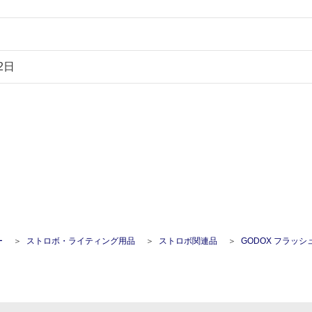
2日
ー
ストロボ・ライティング用品
ストロボ関連品
GODOX フラッシュヘッドホ