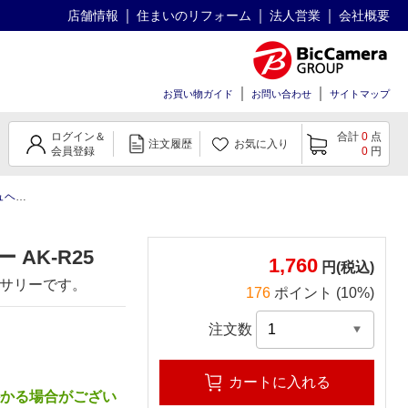
店舗情報
住まいのリフォーム
法人営業
会社概要
お買い物ガイド
お問い合わせ
サイトマップ
ログイン＆
合計
0
点
注文履歴
お気に入り
会員登録
0
円
ルダー
AK-R25
1,760
円(税込)
サリーです。
176
ポイント (10%)
注文数
カートに入れる
かかる場合がござい