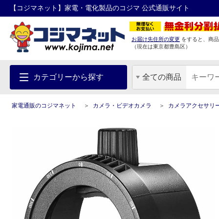
【コジマネット】家電・電化製品のコジマ 公式通販サイト
お届け先住所の変更
をすると、商品
（現在は
東京都
豊島区
）
カテゴリーから探す
全ての商品
家電通販のコジマネット
カメラ・ビデオカメラ
カメラアクセサリ