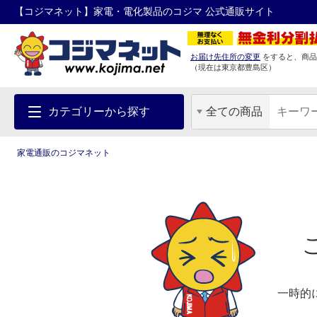
【コジマネット】家電・電化製品のコジマ 公式通販サイト
お届け先住所の変更
をすると、商品
（現在は
東京都
豊島区
）
カテゴリーから探す
全ての商品
家電通販のコジマネット
一時的