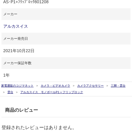
AS･P1+ﾌﾘｯﾌﾟﾛｯｸ801208
メーカー
アルカスイス
メーカー発売日
2021年10月22日
メーカー保証年数
1年
家電通販のコジマネット
カメラ・ビデオカメラ
カメラアクセサリー
三脚・雲台
雲台
アルカスイス モノボールP1＋フリップロック
商品のレビュー
登録されたレビューはありません。