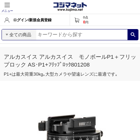
メニュー
0
点
ログイン/新規会員登録
0
円
全ての商品
アルカスイス アルカスイス モノボールP1＋フリッ
プロック AS･P1+ﾌﾘｯﾌﾟﾛｯｸ801208
P1+は最大荷重30kg｡大型カメラや望遠レンズに最適です｡