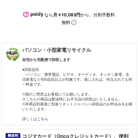
なら
月々10,083円
から。分割手数料
無料
パソコン・小型家電リサイクル
自宅から宅配便で回収します
●回収品目
・パソコン、携帯電話、ビデオ、オーディオ、キッチン家電、生
活家電など400品目以上が対象です。箱に入れば、何点入れても同
一料金です。
※箱のご用意はお客様にてお願いします。
※こちらの商品は配送時にお手元品の回収はいたしません。
※本商品到着後に別途リネットジャパンへ回収品のお申込みをお願
いいたします。
詳しくは
こちら
コジマカード（Oricoクレジットカード）、便利