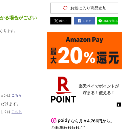
お気に入り商品追加
かかる場合がござい
ポスト
シェア
LINEで送る
なります。
ションは
こちら
ただけます。
詳しくは
こちら
なら
月々4,766円
から。
分割手数料無料