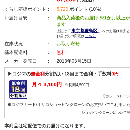
くらし応援ポイント：
5,720
ポイント (10%)
お届け目安 ：
商品入荷後のお届け ※1か月以上
ます
東京都豊島区
上記は「
」へのお届け目安と
お届け先の変更は
こちら
在庫状況 ：
お取り寄せ
基本配送料 ：
無料
メーカー発売日 ：
2013年03月15日
▶コジマの
無金利
分割払い
18
回まで金利・手数料
0円
月々
3,100
円
※初回
4,500
円
分割シミュレー
※コジマカード/オリコショッピングローンのお支払いでご利用い
ショッピングローンについて
本商品は宅配便でのお届けになります。