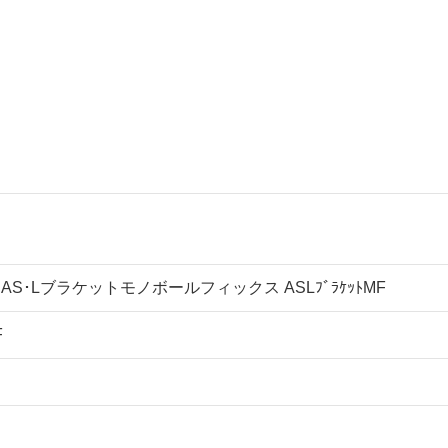
AS･Lブラケットモノボールフィックス ASLﾌﾞﾗｹｯﾄMF
F