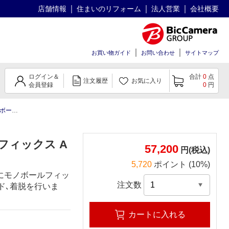
店舗情報
住まいのリフォーム
法人営業
会社概要
お買い物ガイド
お問い合わせ
サイトマップ
ログイン＆
合計
0
点
注文履歴
お気に入り
会員登録
0
円
ィックス
フィックス A
57,200
円(税込)
5,720
ポイント (10%)
にモノボールフィッ
注文数
ド､着脱を行いま
カートに入れる