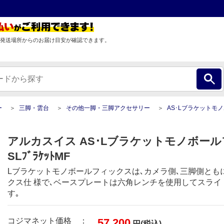
発送場所からのお届け目安が確認できます。
ー
三脚・雲台
その他一脚・三脚アクセサリー
AS･Lブラケットモノボールフ
アルカスイス AS･Lブラケットモノボール
SLﾌﾞﾗｹｯﾄMF
Lブラケットモノボールフィックスは､カメラ側､三脚側とも
クス仕 様で､ベースプレートは六角レンチを使用してスライ
す｡
コジマネット価格 ：
57,200
円(税込)