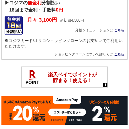
▶コジマの
無金利
分割払い
18
回まで金利・手数料
0円
月々
3,100
円
※初回
4,500
円
分割シミュレーションは
こちら
※コジマカード/オリコショッピングローンのお支払いでご利用い
ただけます。
ショッピングローンについて詳しくは
こちら