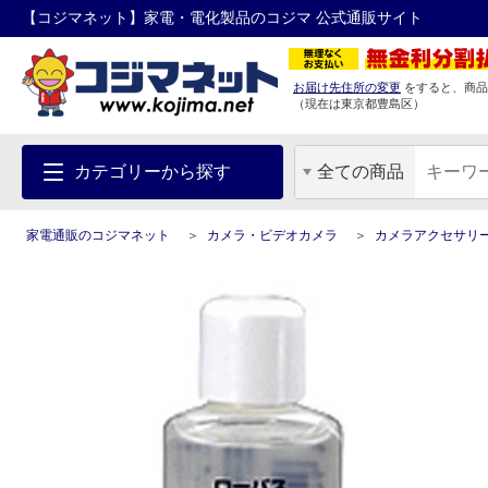
【コジマネット】家電・電化製品のコジマ 公式通販サイト
お届け先住所の変更
をすると、商品
（現在は
東京都
豊島区
）
カテゴリーから探す
全ての商品
家電通販のコジマネット
カメラ・ビデオカメラ
カメラアクセサリ