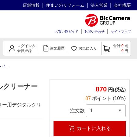
店舗情報
住まいのリフォーム
法人営業
会社概要
お買い物ガイド
お問い合わせ
サイトマップ
ログイン＆
合計
0
点
注文履歴
お気に入り
会員登録
0
円
クリーナー
ルクリーナー
870
円(税込)
87
ポイント (10%)
ター用デジタルクリ
注文数
カートに入れる