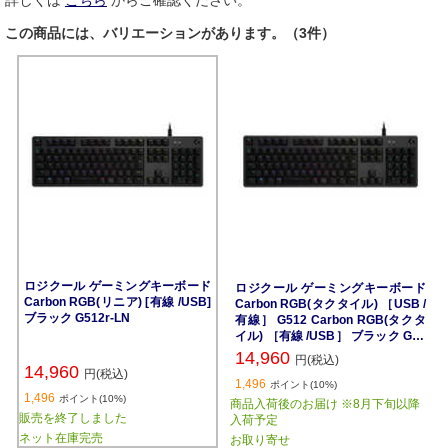
詳しくは
こちら
からご確認ください。
この商品には、バリエーションがあります。（3件）
ロジクール ゲーミングキーボード
ロジクール ゲーミングキーボード
Carbon RGB(リニア) [有線 /USB]
Carbon RGB(タクタイル) ［USB /
ブラック G512r-LN
有線］ G512 Carbon RGB(タクタ
イル) ［有線 /USB］ ブラック G51
2r-TC
14,960
円(税込)
14,960
円(税込)
1,496
ポイント(10%)
1,496
ポイント(10%)
商品入荷後のお届け ※8月下旬以降
販売を終了しました
入荷予定
ネット在庫完売
お取り寄せ