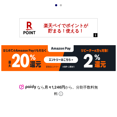
1
2
なら
月々1,246円
から。分割手数料無
料