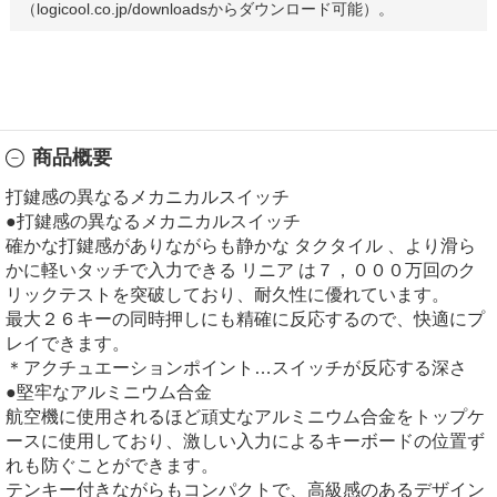
（logicool.co.jp/downloadsからダウンロード可能）。
商品概要
打鍵感の異なるメカニカルスイッチ
●打鍵感の異なるメカニカルスイッチ
確かな打鍵感がありながらも静かな タクタイル 、より滑ら
かに軽いタッチで入力できる リニア は７，０００万回のク
リックテストを突破しており、耐久性に優れています。
最大２６キーの同時押しにも精確に反応するので、快適にプ
レイできます。
＊アクチュエーションポイント…スイッチが反応する深さ
●堅牢なアルミニウム合金
航空機に使用されるほど頑丈なアルミニウム合金をトップケ
ースに使用しており、激しい入力によるキーボードの位置ず
れも防ぐことができます。
テンキー付きながらもコンパクトで、高級感のあるデザイン