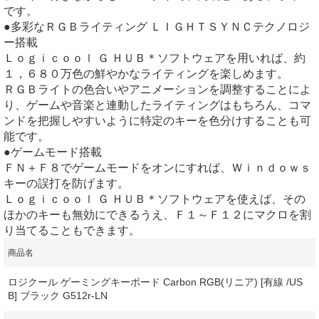
です。
●多彩なＲＧＢライティング ＬＩＧＨＴＳＹＮＣテクノロジ
ー搭載
Ｌｏｇｉｃｏｏｌ Ｇ ＨＵＢ＊ソフトウェアを用いれば、約
１，６８０万色の鮮やかなライティングを楽しめます。
ＲＧＢライトの色合いやアニメーションを調整することによ
り、ゲームや音楽と連動したライティングはもちろん、コマ
ンドを把握しやすいように特定のキーを色分けすることも可
能です。
●ゲームモード搭載
ＦＮ＋Ｆ８でゲームモードをオンにすれば、Ｗｉｎｄｏｗｓ
キーの誤打を防げます。
Ｌｏｇｉｃｏｏｌ Ｇ ＨＵＢ＊ソフトウェアを使えば、その
ほかのキーも無効にできるうえ、Ｆ１～Ｆ１２にマクロを割
り当てることもできます。
商品名
ロジクール ゲーミングキーボード Carbon RGB(リニア) [有線 /US
B] ブラック G512r-LN