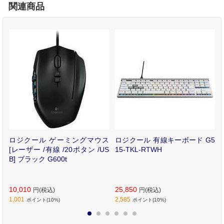
関連商品
コ
ロジクール ゲーミングマウス
ロジクール 有線キーボード G5
H
[レーザー /有線 /20ボタン /US
15-TKL-RTWH
B] ブラック G600t
10,010
25,850
円(税込)
円(税込)
1,001
2,585
ポイント(10%)
ポイント(10%)
1
2
3
4
5
6