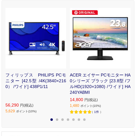
イ
フィリップス PHILIPS PCモ
ACER エイサー PCモニター HA
応
ニター [42.5型 /4K(3840×216
0シリーズ ブラック [23.8型 /フ
×
0） /ワイド] 438P1/11
ルHD(1920×1080) /ワイド] HA
カ
240YABMI
14,800
円(税込)
56,290
円(税込)
1,480
ポイント(10%)
5,629
ポイント(10%)
（
1件
）
1
2
3
4
5
6
7