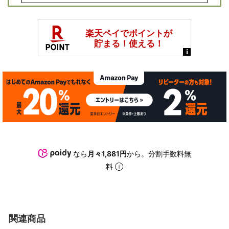
なら
月々1,881円
から。分割手数料無
料
関連商品