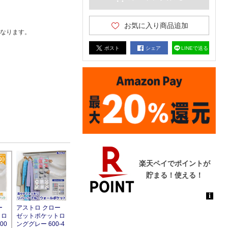
お気に入り商品追加
なります。
ポスト
シェア
LINEで送る
アストロ クロー
ー
ゼットポケットロ
トロ
ンググレー 600-4
00