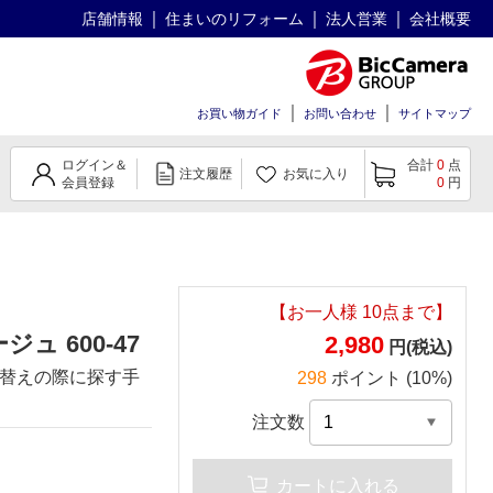
店舗情報
住まいのリフォーム
法人営業
会社概要
お買い物ガイド
お問い合わせ
サイトマップ
ログイン＆
合計
0
点
注文履歴
お気に入り
会員登録
0
円
【お一人様
10
点まで】
 600-47
2,980
円(税込)
替えの際に探す手
298
ポイント (10%)
注文数
カートに入れる