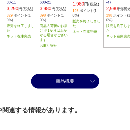
00-11
600-21
-47
1,980
円(税込)
3,290
3,980
2,980
円(税込)
円(税込)
円(税込
198
ポイント(1
329
ポイント(1
398
ポイント(1
0%)
298
ポイント(
0%)
0%)
0%)
販売を終了しまし
販売を終了しまし
商品入荷後のお届
た
販売を終了し
た
け ※1か月以上か
た
ネット在庫完売
かる場合がござい
ネット在庫完売
ネット在庫完
ます
お取り寄せ
商品概要
や関連する情報があります。