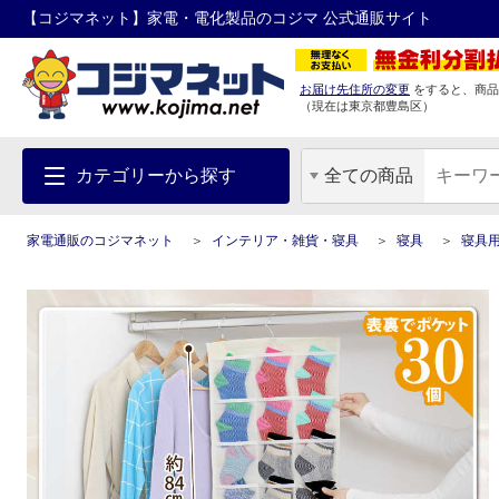
【コジマネット】家電・電化製品のコジマ 公式通販サイト
お届け先住所の変更
をすると、商品
（現在は
東京都
豊島区
）
カテゴリーから探す
全ての商品
家電通販のコジマネット
インテリア・雑貨・寝具
寝具
寝具