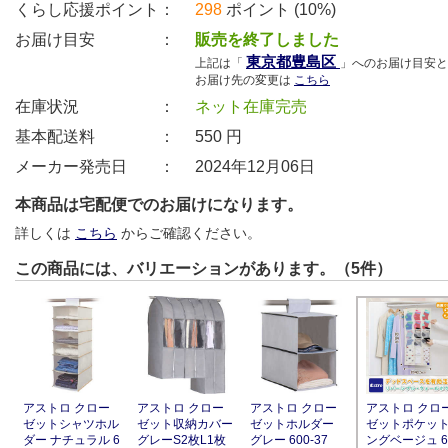
くらし応援ポイント：
298
ポイント (10%)
お届け目安 ：
販売を終了しました
東京都豊島区
上記は「
」へのお届け目安と
お届け先の変更は
こちら
在庫状況 ：
ネット在庫完売
基本配送料 ：
550
円
メーカー発売日 ：
2024年12月06日
本商品は宅配便でのお届けになります。
詳しくは
こちら
からご確認ください。
この商品には、バリエーションがあります。（5件）
アストロ クロー
アストロ クロー
アストロ クロー
アストロ クロ
ゼットシャツホル
ゼット収納カバー
ゼットホルダー
ゼットポケッ
ダー ナチュラル 6
グレーS2枚L1枚
グレー 600-37
ングベージュ 6