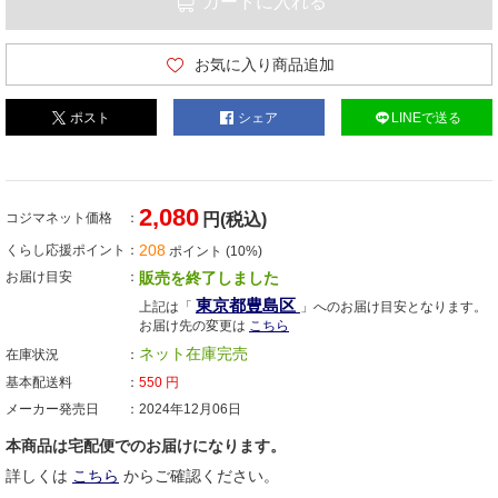
カートに入れる
お気に入り商品追加
ポスト
シェア
LINEで送る
2,080
コジマネット価格
円(税込)
208
くらし応援ポイント
ポイント (10%)
お届け目安
販売を終了しました
東京都豊島区
上記は「
」へのお届け目安となります。
お届け先の変更は
こちら
ネット在庫完売
在庫状況
基本配送料
550
円
メーカー発売日
2024年12月06日
本商品は宅配便でのお届けになります。
詳しくは
こちら
からご確認ください。