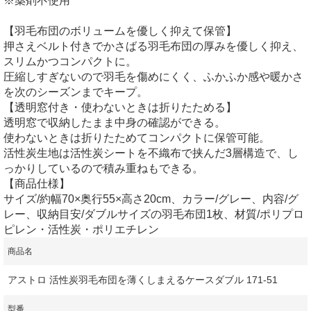
※薬剤不使用
【羽毛布団のボリュームを優しく抑えて保管】
押さえベルト付きでかさばる羽毛布団の厚みを優しく抑え、
スリムかつコンパクトに。
圧縮しすぎないので羽毛を傷めにくく、ふかふか感や暖かさ
を次のシーズンまでキープ。
【透明窓付き・使わないときは折りたためる】
透明窓で収納したまま中身の確認ができる。
使わないときは折りたためてコンパクトに保管可能。
活性炭生地は活性炭シートを不織布で挟んだ3層構造で、し
っかりしているので積み重ねもできる。
【商品仕様】
サイズ/約幅70×奥行55×高さ20cm、カラー/グレー、内容/グ
レー、収納目安/ダブルサイズの羽毛布団1枚、材質/ポリプロ
ピレン・活性炭・ポリエチレン
商品名
アストロ 活性炭羽毛布団を薄くしまえるケースダブル 171-51
型番