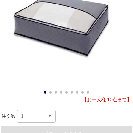
1
2
3
4
5
6
7
8
9
【お一人様 10点まで】
注文数