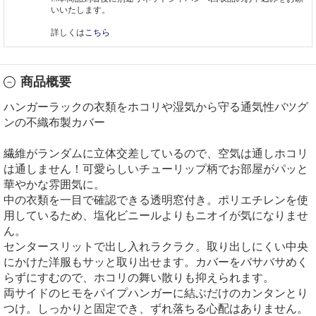
いいたします。
詳しくは
こちら
商品概要
ハンガーラックの衣類をホコリや湿気から守る通気性バツグ
ンの不織布製カバー
繊維がランダムに立体交差しているので、空気は通しホコリ
は通しません！可愛らしいチューリップ柄でお部屋がパッと
華やかな雰囲気に。
中の衣類を一目で確認できる透明窓付き。ポリエチレンを使
用しているため、塩化ビニールよりもニオイが気になりませ
ん。
センタースリットで出し入れラクラク。取り出しにくい中央
にかけた洋服もサッと取り出せます。カバーをバサバサめく
らずにすむので、ホコリの舞い散りも抑えられます。
両サイドのヒモをパイプハンガーに結ぶだけのカンタンとり
つけ。しっかりと固定でき、ずれ落ちる心配はありません。