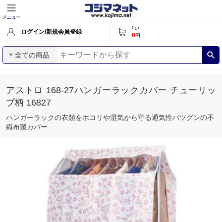
メニュー
0
点
ログイン/新規会員登録
0
円
全ての商品
アストロ 168-27ハンガーラックカバー チューリッ
プ柄 16827
ハンガーラックの衣類をホコリや湿気から守る通気性バツグンの不
織布製カバー