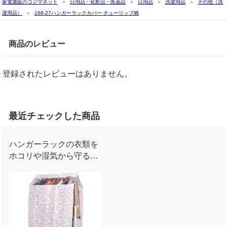
家電通販のコジマネット
日用品・化粧品・医薬品
日用品
洗濯用品
その他（洗
濯用品）
168-27ハンガーラックカバー チューリップ柄
商品のレビュー
登録されたレビューはありません。
最近チェックした商品
ハンガーラックの衣類を
ホコリや湿気から守る通
気性バツグンの不織布製
カバー