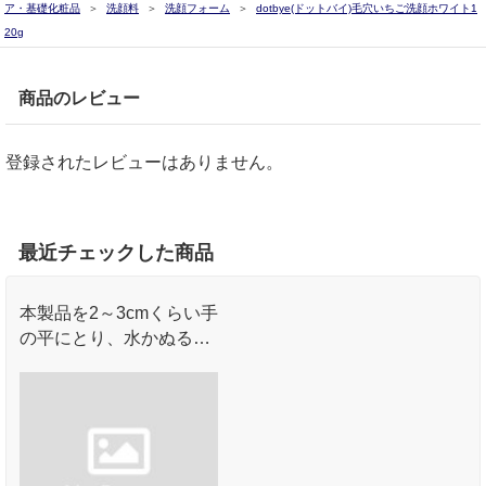
ア・基礎化粧品
洗顔料
洗顔フォーム
dotbye(ドットバイ)毛穴いちご洗顔ホワイト1
20g
商品のレビュー
登録されたレビューはありません。
最近チェックした商品
本製品を2～3cmくらい手
の平にとり、水かぬるま
湯でよく泡立てて顔を包
み込むように優しくマッ
サージしながら洗いま
す。