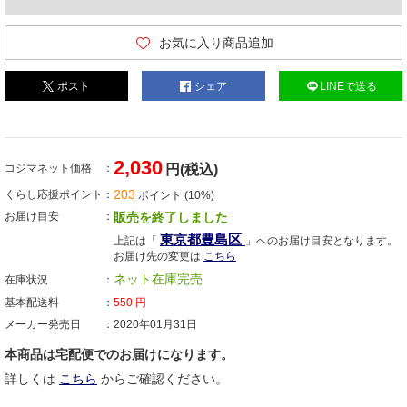
お気に入り商品追加
ポスト
シェア
LINEで送る
2,030
コジマネット価格
円(税込)
203
くらし応援ポイント
ポイント (10%)
お届け目安
販売を終了しました
東京都豊島区
上記は「
」へのお届け目安となります。
お届け先の変更は
こちら
ネット在庫完売
在庫状況
基本配送料
550
円
メーカー発売日
2020年01月31日
本商品は宅配便でのお届けになります。
詳しくは
こちら
からご確認ください。