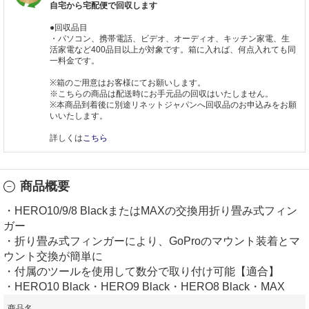
自宅から宅配便で回収します
●回収品目
・パソコン、携帯電話、ビデオ、オーディオ、キッチン家電、生
活家電など400品目以上が対象です。箱に入れば、何点入れても同
一料金です。
※箱のご用意はお客様にてお願いします。
※こちらの商品は配送時にお手元品の回収はいたしません。
※本商品到着後に別途リネットジャパンへ回収品のお申込みをお願
いいたします。
詳しくは
こちら
商品概要
・HERO10/9/8 BlackまたはMAXの交換用折り畳み式フィン
ガー
・折り畳み式フィンガーにより、GoProのマウント装着とマ
ウント交換が簡単に
・付属のツールを使用して数分で取り付け可能【適合】
・HERO10 Black・HERO9 Black・HERO8 Black・MAX
商品名