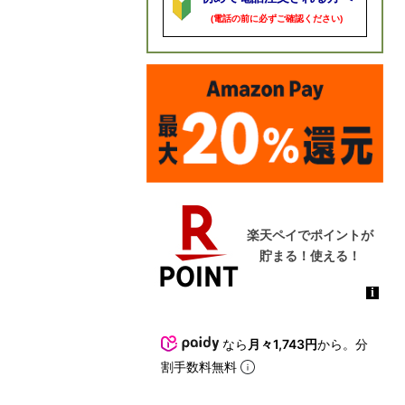
(電話の前に必ずご確認ください)
なら
月々1,743円
から。分
割手数料無料