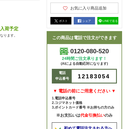
お気に入り商品追加
ポスト
シェア
LINEで送る
降入荷予定
なります。
この商品は電話で注文ができます
0120-080-520
24時間ご注文承ります！
(AIによる自動応対になります)
電話
12183054
申込番号
▼ 電話の前にご用意ください ▼
1.電話申込番号
2.コジマネット価格
3.ポイントカード番号 ※お持ちの方のみ
※お支払いは
代金引換払い
のみ
初めて電話注文される方へ