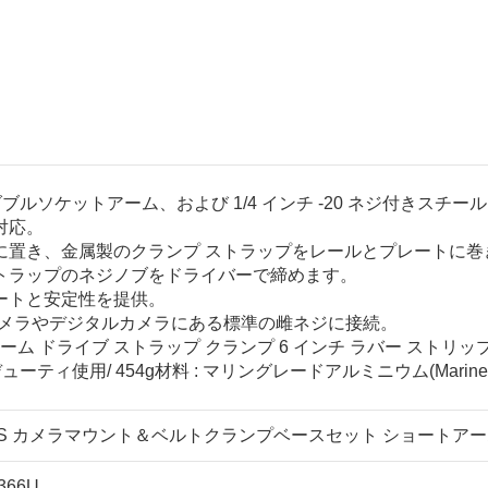
短いダブルソケットアーム、および 1/4 インチ -20 ネジ付き
対応。
に置き、金属製のクランプ ストラップをレールとプレートに巻
トラップのネジノブをドライバーで締めます。
ートと安定性を提供。
オカメラやデジタルカメラにある標準の雌ネジに接続。
ォーム ドライブ ストラップ クランプ 6 インチ ラバー ストリップク
ューティ使用/ 454g材料 : マリングレードアルミニウム(Marine-g
TS カメラマウント＆ベルトクランプベースセット ショートアーム φ25
366U