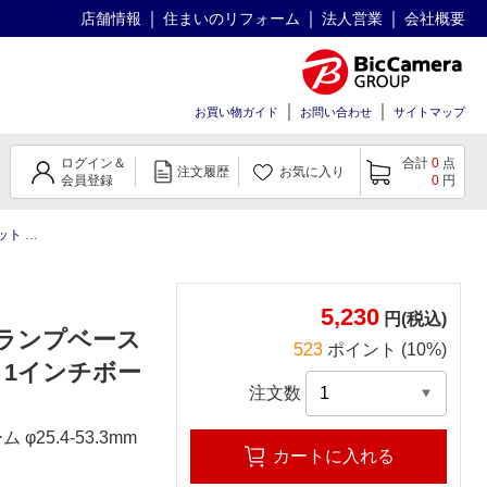
店舗情報
住まいのリフォーム
法人営業
会社概要
お買い物ガイド
お問い合わせ
サイトマップ
ログイン＆
合計
0
点
注文履歴
お気に入り
会員登録
0
円
ンチボール
5,230
円(税込)
クランプベース
523
ポイント (10%)
応 1インチボー
注文数
5.4-53.3mm
カートに入れる