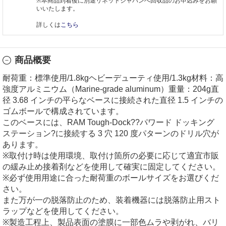
※本商品到着後に別途リネットジャパンへ回収品のお申込みをお願
いいたします。
詳しくは
こちら
商品概要
耐荷重：標準使用/1.8kgヘビーデューティ使用/1.3kg材料：高
強度アルミニウム（Marine-grade aluminum）重量：204g直
径 3.68 インチの平らなベースに接続された直径 1.5 インチの
ゴムボールで構成されています。
このベースには、RAM Tough-Dock??パワード ドッキング
ステーション?に接続する 3 穴 120 度パターンのドリル穴が
あります。
※取付け時は使用環境、取付け箇所の必要に応じて適宜市販
の緩み止め接着剤などを使用して確実に固定してください。
※必ず使用用途に合った耐荷重のボールサイズをお選びくだ
さい。
また万が一の脱落防止のため、装着機器には脱落防止用スト
ラップなどを使用してください。
※製造工程上、製品表面の塗膜に一部色ムラや剥がれ、バリ