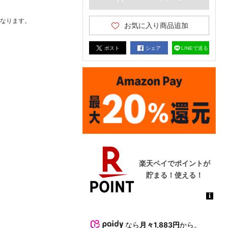
なります。
お気に入り商品追加
ポスト
シェア
LINEで送る
なら
月々1,883円
から。