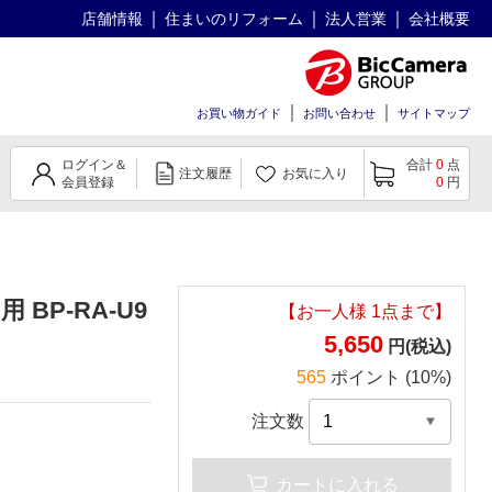
店舗情報
住まいのリフォーム
法人営業
会社概要
お買い物ガイド
お問い合わせ
サイトマップ
ログイン＆
合計
0
点
注文履歴
お気に入り
会員登録
0
円
BP-RA-U9
【お一人様
1
点まで】
5,650
円(税込)
565
ポイント (10%)
注文数
カートに入れる