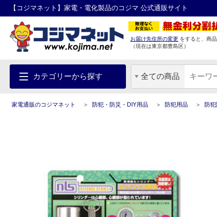
【コジマネット】家電・電化製品のコジマ 公式通販サイト
お届け先住所の変更
をすると、商品
（現在は
東京都
豊島区
）
カテゴリーから探す
全ての商品
家電通販のコジマネット
防犯・防災・DIY用品
防犯用品
防犯